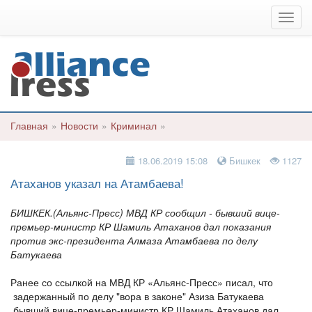
Мен
Главная
»
Новости
»
Криминал
»
18.06.2019 15:08
Бишкек
1127
Атаханов указал на Атамбаева!
БИШКЕК.(Альянс-Пресс) МВД КР сообщил - бывший вице-
премьер-министр КР Шамиль Атаханов дал показания
против экс-президента Алмаза Атамбаева по делу
Батукаева
Ранее со ссылкой на МВД КР «Альянс-Пресс» писал, что
задержанный по делу "вора в законе" Азиза Батукаева
бывший вице-премьер-министр КР Шамиль Атаханов дал