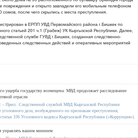
ые повреждения и открыто завладели его мобильным телефоном
 сомов, после чего скрылись с места преступления.
гистрирован в ЕРПП УВД Первомайского района г.Бишкек по
ого статьей 201 ч.1 (Грабеж) УК Кыргызской Республики. Далее,
едственной службе ГУВД г.Бишкек, созданная следственно-
роведенных следственных действий и оперативных мероприятий
го ущерба государству возмещена: МВД продолжает расследование
фтяной отрасли
 – Пресс. Следственной службой МВД Кыргызской Республики
е уголовного дела, возбужденного по признакам преступления,
 статьи 336 Уголовного кодекса Кыргызской Республики («Коррупция»).
м управлять вашим мнением