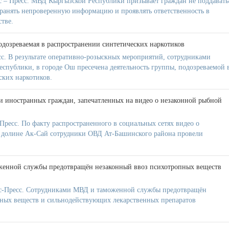
 – Пресс. МВД Кыргызской Республики призывает граждан не поддавать
транять непроверенную информацию и проявлять ответственность в
тве.
одозреваемая в распространении синтетических наркотиков
с. В результате оперативно-розыскных мероприятий, сотрудниками
ублики, в городе Ош пресечена деятельность группы, подозреваемой 
ских наркотиков.
 иностранных граждан, запечатленных на видео о незаконной рыбной
ресс. По факту распространенного в социальных сетях видео о
в долине Ак-Сай сотрудники ОВД Ат-Башинского района провели
.
енной службы предотвращён незаконный ввоз психотропных веществ
-Пресс. Сотрудниками МВД и таможенной службы предотвращён
ных веществ и сильнодействующих лекарственных препаратов