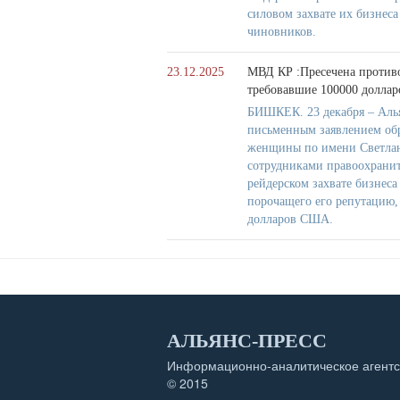
силовом захвате их бизнес
чиновников.
23.12.2025
МВД КР :Пресечена противо
требовавшие 100000 долла
БИШКЕК. 23 декабря – Аль
письменным заявлением обр
женщины по имени Светлана
сотрудниками правоохранит
рейдерском захвате бизнес
порочащего его репутацию, 
долларов США.
АЛЬЯНС-ПРЕСС
Информационно-аналитическое агентс
© 2015