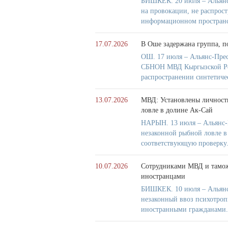
БИШКЕК. 20 июля – Альянс
на провокации, не распрос
информационном пространс
17.07.2026
В Оше задержана группа, п
ОШ. 17 июля – Альянс-Прес
СБНОН МВД Кыргызской Респ
распространении синтетиче
13.07.2026
МВД: Установлены личности
ловле в долине Ак-Сай
НАРЫН. 13 июля – Альянс-П
незаконной рыбной ловле 
соответствующую проверку
10.07.2026
Сотрудниками МВД и тамож
иностранцами
БИШКЕК. 10 июля – Альянс
незаконный ввоз психотроп
иностранными гражданами.