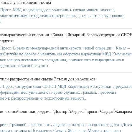
ились случаи мошенничества
Пресс. МВД предупреждает: участились случаи мошенничества,
вают денежными средствами потерпевших, после чего не выполняют
а
нтинаркотической операции «Канал – Янтарный берег» сотрудники СНО
 другое
Пресс. В рамках международной антинаркотической операции «Канал –
ки Службы по борьбе с незаконным оборотом наркотиков МВД Кыргызско
воправную деятельность гражданина, причастного к выращиванию и
едств каннабисной группы.
или распространение свыше 7 тысяч доз наркотиков
-Пресс. Сотрудниками СБНОН МВД Кыргызской Республики в результат
нформации, поступившей от неравнодушных граждан, пресечена
тного к распространению психотропных веществ.
ив частной клиники роддома "Доктор Айдаров" просит Садыра Жапарова
ресс. Трудовой коллектив и учредители частного родильного дома «Докт
рытым письмом к Президенту Садыру Жапарову. Медики заявляют о