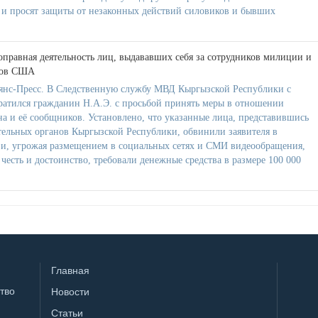
а и просят защиты от незаконных действий силовиков и бывших
правная деятельность лиц, выдававших себя за сотрудников милиции и
ров США
янс-Пресс. В Следственную службу МВД Кыргызской Республики с
атился гражданин Н.А.Э. с просьбой принять меры в отношении
 и её сообщников. Установлено, что указанные лица, представившись
ельных органов Кыргызской Республики, обвинили заявителя в
а и, угрожая размещением в социальных сетях и СМИ видеообращения,
честь и достоинство, требовали денежные средства в размере 100 000
Главная
тво
Новости
Статьи