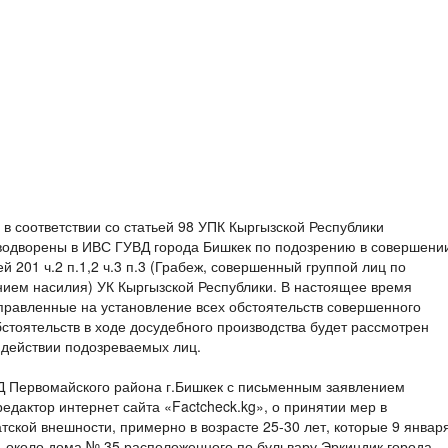
а в соответствии со статьей 98 УПК Кыргызской Республики
одворены в ИВС ГУВД города Бишкек по подозрению в совершени
 201 ч.2 п.1,2 ч.3 п.3 (Грабеж, совершенный группой лиц по
нием насилия) УК Кыргызской Республики. В настоящее время
правленные на установление всех обстоятельств совершенного
стоятельств в ходе досудебного производства будет рассмотрен
действии подозреваемых лиц.
УВД Первомайского района г.Бишкек с письменным заявлением
едактор интернет сайта «Factcheck.kg», о принятии мер в
тской внешности, примерно в возрасте 25-30 лет, которые 9 январ
я, около дома № 35 расположенного по бульвару Эркиндик города