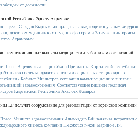
вобожден от должности
ызской Республики Эрнсту Акрамову
нс-Пресс. Сегодня Кыргызстан прощался с выдающимся ученым-хирурго
лики, доктором медицинских наук, профессором и Заслуженным врачом
рнстом Акрамовым
вил компенсационные выплаты медицинским работникам организаций
с-Пресс. В целях реализации Указа Президента Кыргызской Республики
 работников системы здравоохранения и социальных стационарных
спублики» Кабинет Министров установил компенсационные выплаты
рганизаций здравоохранения. Соответствующее решение подписал
нистров Кыргызской Республики Акылбек Жапаров.
ния КР получит оборудование для реабилитации от корейской компании
Пресс. Министр здравоохранения Алымкадыр Бейшеналиев встретился с
ждународного бизнеса компании H-Robotics г-жой Мариной Ли.