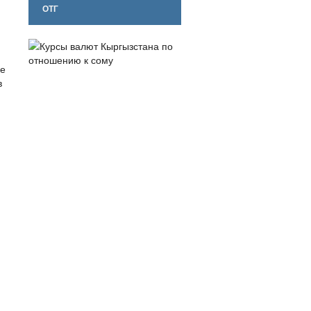
ОТГ
ке
в