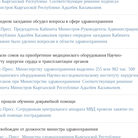
 в Кыргызской Республике. Соответствующее решение подписал
нистров Кыргызской Республики Адылбек Касымалиев.
едном заседании обсудил вопросы в сфере здравоохранения
Пресс. Председатель Кабинета Министров-Руководитель Администрации
публики Адылбек Касымалиев провел очередное заседание Кабинета
мание было уделено вопросам в области здравоохранения.
млн сомов на приобретение медицинского оборудования Научно-
уту хирургии сердца и трансплантации органов
Пресс. Министерству здравоохранения выделено 255 млн 982 тыс. 500
ицинского оборудования Научно-исследовательскому институту хирурги
рганов при Министерстве здравоохранения. Соответствующее решение
бинета Министров Кыргызской Республики Адылбек Касымалиев.
 прошли обучение доврачебной помощи
-Пресс. Сотрудникам центрального аппарата МВД провели занятие по
кой помощи пострадавшим.
вобожден от должности министра здравоохранения
нс – Пресс. Министра здравоохранения Кыргызской Республики