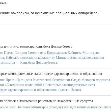
жиме.
енние авиарейсы, за исключение специальных авиарейсов.
ставили и.о. министра Каныбека Досмамбетова
с-Пресс. Сегодня Заместитель Председателя Кабинета Министров
ль Байсалов представил коллективу Министерства здравоохранения
 министра — Каныбека Досмамбетова.
орые законодательные акты в сфере здравоохранения и образования
янс-Пресс. Президент Кыргызской Республики Садыр Жапаров подписал
ки «О внесении изменений в некоторые законодательные акты
ере здравоохранения и образования» (далее – Закон).
л порядок выписывания рецептов на лекарственные средства
ьянс-Пресс. Кабинет Министров утвердил порядок выписывания рецепто