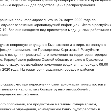
лнению поручений для предотвращения распространения
ранения проинформировал, что на 24 марта 2020 года по
 случаев заражения коронавирусной инфекцией. Итого в республи
D-19. Все они находятся под присмотром медицинских работников 
ениях.
уюся непростую ситуацию в Кыргызстане и в мире, связанную с
екции, напомнил, что Президентом Кыргызской Республики
з о введении чрезвычайного положения на территории городов
о, Караcуйского районов Ошской области, а также в Сузакском
асно указу, чрезвычайное положение вводится на период с 08.00
я 2020 года. На территории указанных городов и районов
 сказал, что при пересечении санитарно-карантинных постов в
е внимание на логистику большегрузных автомобилей с
народного потребления.
ого положения, все продуктовые магазины, супермаркеты,
ицинские учреждения, коммерческие банки будут работать в