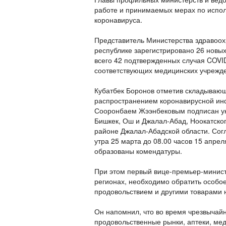
работе и принимаемых мерах по испо
коронавируса.
Представитель Министерства здравоох
республике зарегистрировано 26 новых
всего 42 подтвержденных случая COVI
соответствующих медицинских учрежд
Кубатбек Боронов отметив складывающ
распространением коронавирусной инф
Сооронбаем Жээнбековым подписан ука
Бишкек, Ош и Джалал-Абад, Ноокатског
районе Джалал-Абадской области. Согл
утра 25 марта до 08.00 часов 15 апрел
образованы комендатуры.
При этом первый вице-премьер-министр
регионах, необходимо обратить особо
продовольствием и другими товарами 
Он напомнил, что во время чрезвычайн
продовольственные рынки, аптеки, мед