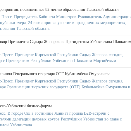
роприятия, посвященные 82-летию образования Таласской области
 Пресс. Председатель Кабинета Министров-Руководитель Администраци
публики вчера, 24 июля принял участие в праздничных мероприятиях,
зования Таласской области.
овор Президента Садыра Жапарова с Президентом Узбекистана Шавкато
-Пресс. Президент Кыргызской Республики Садыр Жапаров сегодня,
ор с Президентом Республики Узбекистан Шавкатом Мирзиёевым.
принял Генерального секретаря ОТГ Кубанычбека Омуралиева
-Пресс. Президент Кыргызской Республики Садыр Жапаров сегодня,
таря Организации тюркских государств (ОТГ) Кубанычбека Омуралиева в 
ско-Узбекский бизнес-форум
есс. В городе Ош в гостинице Жаннат прошла B2B-встречи с
лями делегации деловых кругов Республики Узбекистан во главе с
атой Узбекистана.