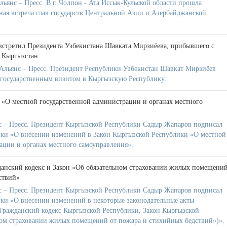
янс – Пресс. В г. Чолпон - Ата Иссык-Кульской области прошла
ная встреча глав государств Центральной Азии и Азербайджанской
стретил Президента Узбекистана Шавката Мирзиёева, прибывшего с
 Кыргызстан
Альянс – Пресс. Президент Республики Узбекистан Шавкат Мирзиёев
с государственным визитом в Кыргызскую Республику.
 «О местной государственной администрации и органах местного
 – Пресс. Президент Кыргызской Республики Садыр Жапаров подписал
ики «О внесении изменений в Закон Кыргызской Республики «О местной
ации и органах местного самоуправления».
анский кодекс и Закон «Об обязательном страховании жилых помещени
ствий»
 – Пресс. Президент Кыргызской Республики Садыр Жапаров подписал
ки «О внесении изменений в некоторые законодательные акты
Гражданский кодекс Кыргызской Республики, Закон Кыргызской
ом страховании жилых помещений от пожара и стихийных бедствий»)».