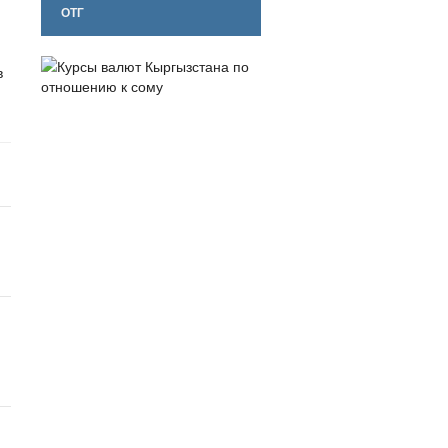
ОТГ
в