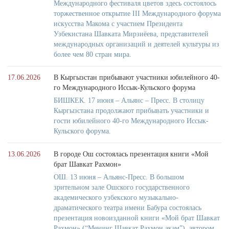
Международного фестиваля цветов здесь состоялось
торжественное открытие III Международного форума
искусства Макома с участием Президента
Узбекистана Шавката Мирзиёева, представителей
международных организаций и деятелей культуры из
более чем 80 стран мира.
17.06.2026
В Кыргызстан прибывают участники юбилейного 40-
го Международного Иссык-Кульского форума
БИШКЕК. 17 июня – Альянс – Пресс. В столицу
Кыргызстана продолжают прибывать участники и
гости юбилейного 40-го Международного Иссык-
Кульского форума.
13.06.2026
В городе Ош состоялась презентация книги «Мой
брат Шавкат Рахмон»
ОШ. 13 июня – Альянс-Пресс. В большом
зрительном зале Ошского государственного
академического узбекского музыкально-
драматического театра имени Бабура состоялась
презентация новоизданной книги «Мой брат Шавкат
Рахмон» (“Менинг Шавкат Раҳмон акам”), автором