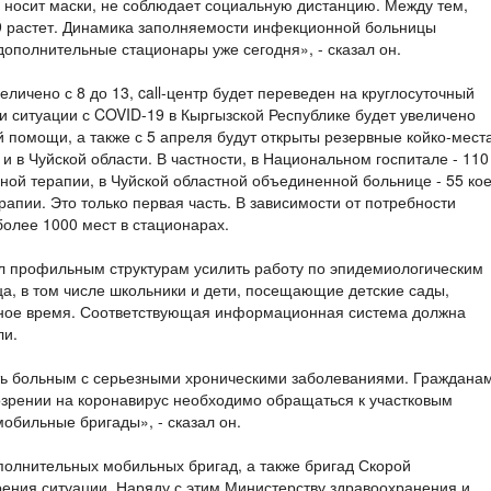
 носит маски, не соблюдает социальную дистанцию. Между тем,
9 растет. Динамика заполняемости инфекционной больницы
дополнительные стационары уже сегодня», - сказал он.
личено с 8 до 13, call-центр будет переведен на круглосуточный
 ситуации с COVID-19 в Кыргызской Республике будет увеличено
 помощи, а также с 5 апреля будут открыты резервные койко-мест
и в Чуйской области. В частности, в Национальном госпитале - 110
ивной терапии, в Чуйской областной объединенной больнице - 55 кое
ерапии. Это только первая часть. В зависимости от потребности
олее 1000 мест в стационарах.
л профильным структурам усилить работу по эпидемиологическим
а, в том числе школьники и дети, посещающие детские сады,
ное время. Соответствующая информационная система должна
ли.
ь больным с серьезными хроническими заболеваниями. Граждана
зрении на коронавирус необходимо обращаться к участковым
обильные бригады», - сказал он.
олнительных мобильных бригад, а также бригад Скорой
ения ситуации. Наряду с этим Министерству здравоохранения и