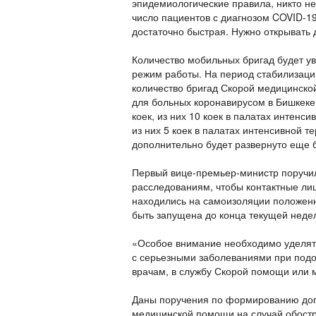
эпидемиологические правила, никто не
число пациентов с диагнозом COVID-1
достаточно быстрая. Нужно открывать 
Количество мобильных бригад будет уве
режим работы. На период стабилизации
количество бригад Скорой медицинской
для больных коронавирусом в Бишкеке 
коек, из них 10 коек в палатах интенс
из них 5 коек в палатах интенсивной т
дополнительно будет развернуто еще б
Первый вице-премьер-министр поручи
расследованиям, чтобы контактные лиц
находились на самоизоляции положен
быть запущена до конца текущей неде
«Особое внимание необходимо уделят
с серьезными заболеваниями при подо
врачам, в службу Скорой помощи или м
Даны поручения по формированию доп
медицинской помощи на случай обостр