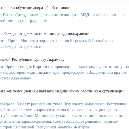
 прошли обучение доврачебной помощи
-Пресс. Сотрудникам центрального аппарата МВД провели занятие по
кой помощи пострадавшим.
вобожден от должности министра здравоохранения
нс – Пресс. Министра здравоохранения Кыргызской Республики
вобожден от должности
ызской Республики Эрнсту Акрамову
нс-Пресс. Сегодня Кыргызстан прощался с выдающимся ученым-хирурго
лики, доктором медицинских наук, профессором и Заслуженным врачом
рнстом Акрамовым
вил компенсационные выплаты медицинским работникам организаций
с-Пресс. В целях реализации Указа Президента Кыргызской Республики
 работников системы здравоохранения и социальных стационарных
спублики» Кабинет Министров установил компенсационные выплаты
рганизаций здравоохранения. Соответствующее решение подписал
нистров Кыргызской Республики Акылбек Жапаров.