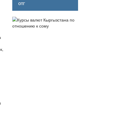
ОТГ
а
к,
м