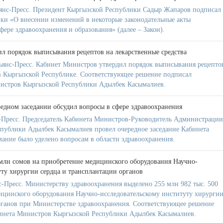
янс-Пресс. Президент Кыргызской Республики Садыр Жапаров подписал
ки «О внесении изменений в некоторые законодательные акты
ере здравоохранения и образования» (далее – Закон).
л порядок выписывания рецептов на лекарственные средства
ьянс-Пресс. Кабинет Министров утвердил порядок выписывания рецепто
 в Кыргызской Республике. Соответствующее решение подписал
нистров Кыргызской Республики Адылбек Касымалиев.
едном заседании обсудил вопросы в сфере здравоохранения
Пресс. Председатель Кабинета Министров-Руководитель Администрации
публики Адылбек Касымалиев провел очередное заседание Кабинета
мание было уделено вопросам в области здравоохранения.
млн сомов на приобретение медицинского оборудования Научно-
уту хирургии сердца и трансплантации органов
Пресс. Министерству здравоохранения выделено 255 млн 982 тыс. 500
ицинского оборудования Научно-исследовательскому институту хирурги
рганов при Министерстве здравоохранения. Соответствующее решение
бинета Министров Кыргызской Республики Адылбек Касымалиев.