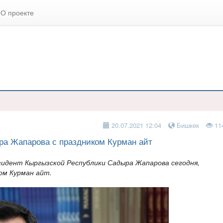
О проекте
20.07.2021 12:04
Бишкек
11
а Жапарова с праздником Курман айт
зидент Кыргызской Республики Садыра Жапарова сегодня,
ом Курман айт.