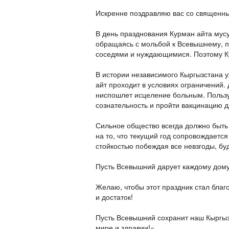
Искренне поздравляю вас со священн
В день празднования Курман айта мус
обращаясь с мольбой к Всевышнему, п
соседями и нуждающимися. Поэтому Ку
В истории независимого Кыргызстана у
айт проходит в условиях ограничений.
ниспошлет исцеление больным. Пользу
сознательность и пройти вакцинацию д
Сильное общество всегда должно быть
на то, что текущий год сопровождаетс
стойкостью побеждая все невзгоды, бу
Пусть Всевышний дарует каждому дому 
Желаю, чтобы этот праздник стал благ
и достаток!
Пусть Всевышний сохранит наш Кыргыз
мире и здравии!».