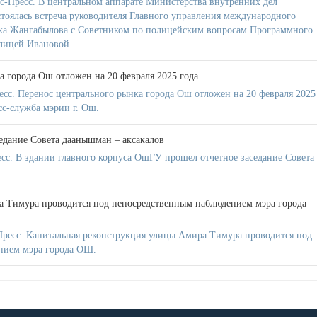
-Пресс. В центральном аппарате Министерства внутренних дел
тоялась встреча руководителя Главного управления международного
ка Жангабылова с Советником по полицейским вопросам Программного
лицей Ивановой.
а города Ош отложен на 20 февраля 2025 года
есс. Перенос центрального рынка города Ош отложен на 20 февраля 2025
сс-служба мэрии г. Ош.
едание Совета даанышман – аксакалов
сс. В здании главного корпуса ОшГУ прошел отчетное заседание Совета
а Тимура проводится под непосредственным наблюдением мэра города
Пресс. Капитальная реконструкция улицы Амира Тимура проводится под
нием мэра города ОШ.