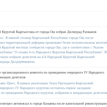
й Курултай Кыргызстана от города Ош избран Дилмурад Рахманов
есс. В южной столице Кыргызской Республики городе Ош после
вно-территориальной реформы проживают более полумиллионов жителе
ся Курултай местных сообществ города Ош, где в соответствии с Указом
публики “О созыве 4-го Народного Курултая Кыргызской Республики” 3
гласно избрали делегатом на 4-й Народный Курултай Кыргызской
мурада Дилдорбековича.
ие организационного комитета по проведению очередного IV Народного
динации делегатов
янс-Пресс. В рамках реализации Указа Президента Кыргызской
ередного IV Народного курултая состоялось первое заседание
 по проведению Народного курултая, избранию и координации делегатов
смотрел автовокзал в городе Балыкчы после капитальной реконструкции