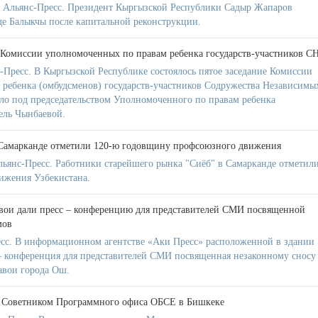
 Альянс-Пресс. Президент Кыргызской Республики Садыр Жапаров
оде Балыкчы после капитальной реконструкции.
е Комиссии уполномоченных по правам ребенка государств-участников С
ресс. В Кыргызской Республике состоялось пятое заседание Комиссии
ребенка (омбудсменов) государств-участников Содружества Независимы
шло под председательством Уполномоченного по правам ребенка
ель Чынбаевой.
 Самарканде отметили 120-ю годовщину профсоюзного движения
янс-Пресс. Работники старейшего рынка "Сиёб" в Самарканде отметил
ижения Узбекистана.
ои дали пресс – конференцию для представителей СМИ посвященной
мов
сс. В информационном агентстве «Аки Пресс» расположенной в здании
– конференция для представителей СМИ посвященная незаконному сносу
авои города Ош.
 с Советником Программного офиса ОБСЕ в Бишкеке