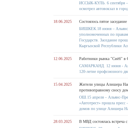
ИССЫК-КУЛЬ. 6 сентября –
осмотрел автовокзал в гор
18.06.2025
Состоялось пятое заседани
БИШКЕК.18 июня – Альянс-П
уполномоченных по правам 
Государств. Заседание про
Кыргызской Республики Ас
12.06.2025
Работники рынка "Сиёб" в
САМАРКАНД. 12 июня - Аль
120-летие профсоюзного дв
15.04.2025
Жители улицы Алишера Нав
противоправному сносу до
ОШ.15 апреля – Альянс-Пре
«Автотрест» прошла пресс 
домов по улице Алишера Н
28.03.2025
В МВД состоялась встреча