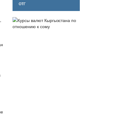
ОТГ
,
ан
я
ие