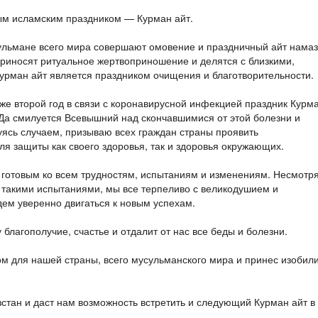
ым исламским праздником — Курман айт.
ульмане всего мира совершают омовение и праздничный айт намаз
риносят ритуальное жертвоприношение и делятся с близкими,
рман айт является праздником очищения и благотворительности.
же второй год в связи с коронавирусной инфекцией праздник Курм
 Да смилуется Всевышний над скончавшимися от этой болезни и
ясь случаем, призываю всех граждан страны проявить
ля защиты как своего здоровья, так и здоровья окружающих.
 готовым ко всем трудностям, испытаниям и изменениям. Несмотр
я такими испытаниями, мы все терпеливо с великодушием и
дем уверенно двигаться к новым успехам.
благополучие, счастье и отдалит от нас все беды и болезни.
ом для нашей страны, всего мусульманского мира и принес изобил
стан и даст нам возможность встретить и следующий Курман айт в