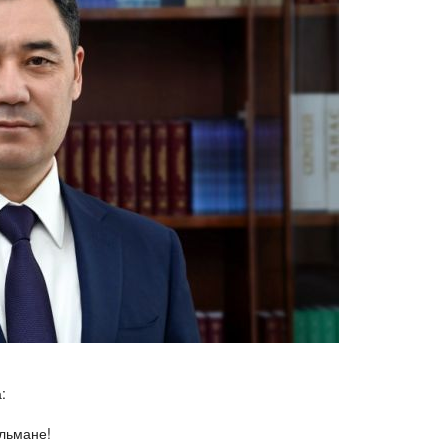
:
льмане!