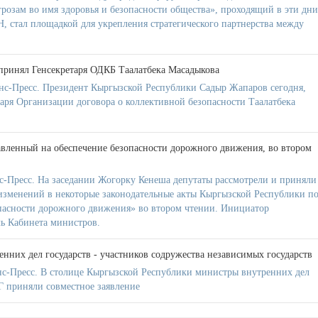
розам во имя здоровья и безопасности общества», проходящий в эти дни
, стал площадкой для укрепления стратегического партнерства между
принял Генсекретаря ОДКБ Таалатбека Масадыкова
нс-Пресс. Президент Кыргызской Республики Садыр Жапаров сегодня,
таря Организации договора о коллективной безопасности Таалатбека
авленный на обеспечение безопасности дорожного движения, во втором
-Пресс. На заседании Жогорку Кенеша депутаты рассмотрели и приняли
изменений в некоторые законодательные акты Кыргызской Республики п
пасности дорожного движения» во втором чтении. Инициатор
ль Кабинета министров.
нних дел государств - участников содружества независимых государств
с-Пресс. В столице Кыргызской Республики министры внутренних дел
Г приняли совместное заявление