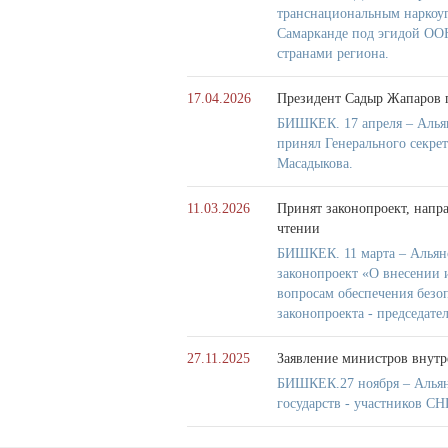
транснациональным наркоуг
Самарканде под эгидой ООН
странами региона.
17.04.2026
Президент Садыр Жапаров 
БИШКЕК. 17 апреля – Алья
принял Генерального секре
Масадыкова.
11.03.2026
Принят законопроект, напр
чтении
БИШКЕК. 11 марта – Альянс
законопроект «О внесении 
вопросам обеспечения безо
законопроекта - председате
27.11.2025
Заявление министров внутре
БИШКЕК.27 ноября – Альян
государств - участников СН