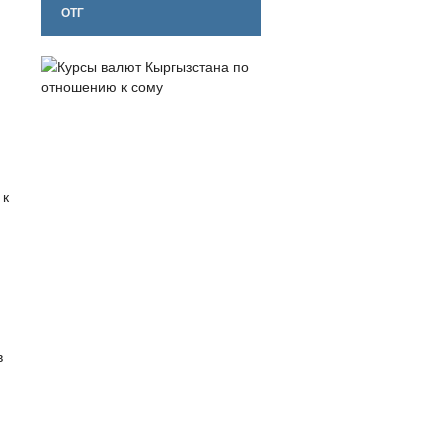
ОТГ
 к
в