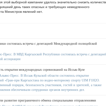
я этой выборной кампании удалось значительно снизить количеств
одняшний день таких опасных и требующих немедленного
та Министров явлений нет.
ки состоялась встреча с делегацией Международной полицейской
с-Пресс. В МВД Кыргызской Республики состоялась встреча с делегацие
ой ассоциации
сть открытия международных соревнований на Иссык-Куле
льянс-Пресс. В Иссык-Кульской области состоялось открытие
ий «Гран-при Кыргызстана по водно-моторному спорту UIM F1H2O.
венный порядок, безопасность участников, гостей и зрителей, а также
ижения обеспечивали сотрудники органов внутренних дел.
ли развитие приграничного обмена специальными отправлениями