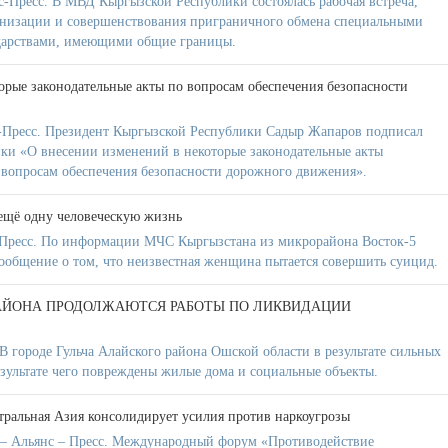
Пресс. В МВД Кыргызской Республики состоялась рабочая встреча,
анизации и совершенствования приграничного обмена специальными
дарствами, имеющими общие границы.
орые законодательные акты по вопросам обеспечения безопасности
Пресс. Президент Кыргызской Республики Садыр Жапаров подписал
ки «О внесении изменений в некоторые законодательные акты
вопросам обеспечения безопасности дорожного движения».
ещё одну человеческую жизнь
Пресс. По информации МЧС Кыргызстана из микрорайона Восток-5
ообщение о том, что неизвестная женщина пытается совершить суицид.
РАЙОНА ПРОДОЛЖАЮТСЯ РАБОТЫ ПО ЛИКВИДАЦИИ
В городе Гульча Алайского района Ошской области в результате сильных
езультате чего повреждены жилые дома и социальные объекты.
ральная Азия консолидирует усилия против наркоугрозы
 Альянс – Пресс. Международный форум «Противодействие