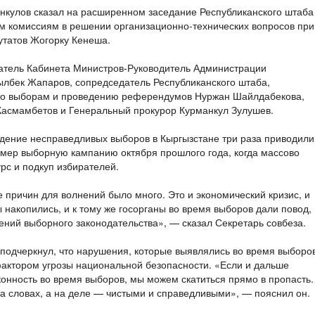
нкулов сказал на расширенном заседание Республиканского штаба
м комиссиям в решении организационно-технических вопросов при
утатов Жогорку Кенеша.
атель Кабинета Министров-Руководитель Администрации
ылбек Жапаров, сопредседатель Республиканского штаба,
по выборам и проведению референдумов Нуржан Шайлдабекова,
Касмамбетов и Генеральный прокурор Курманкул Зулушев.
дение несправедливых выборов в Кыргызстане три раза приводили
мер выборную кампанию октября прошлого года, когда массово
рс и подкуп избирателей.
 причин для волнений было много. Это и экономический кризис, и
 накопились, и к тому же госорганы во время выборов дали повод,
ний выборного законодательства», — сказал Секретарь совбеза.
 подчеркнул, что нарушения, которые выявлялись во время выборо
фактором угрозы национальной безопасности. «Если и дальше
конность во время выборов, мы можем скатиться прямо в пропасть.
а словах, а на деле — чистыми и справедливыми», — пояснил он.