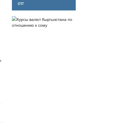
ОТГ
ы