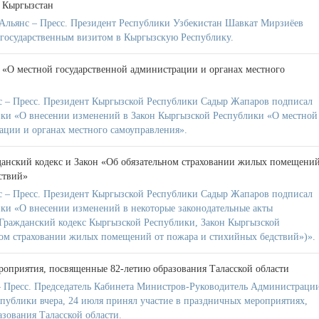
 Кыргызстан
Альянс – Пресс. Президент Республики Узбекистан Шавкат Мирзиёев
с государственным визитом в Кыргызскую Республику.
 «О местной государственной администрации и органах местного
 – Пресс. Президент Кыргызской Республики Садыр Жапаров подписал
ики «О внесении изменений в Закон Кыргызской Республики «О местной
ации и органах местного самоуправления».
анский кодекс и Закон «Об обязательном страховании жилых помещени
ствий»
 – Пресс. Президент Кыргызской Республики Садыр Жапаров подписал
ки «О внесении изменений в некоторые законодательные акты
Гражданский кодекс Кыргызской Республики, Закон Кыргызской
ом страховании жилых помещений от пожара и стихийных бедствий»)».
роприятия, посвященные 82-летию образования Таласской области
 Пресс. Председатель Кабинета Министров-Руководитель Администраци
публики вчера, 24 июля принял участие в праздничных мероприятиях,
зования Таласской области.