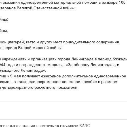
ля оказания единовременной материальной помощи в размере 100
теранов Великой Отечественной войны:
йны;
йны;
онцлагерей, гетто и других мест принудительного содержания,
в период Второй мировой войны;
в учреждениях и организациях города Ленинграда в период блокад
1944 года и награжденные медалью «За оборону Ленинграда», и
локадного Ленинграда».
 лиц к 9 мая получают ежегодное дополнительное единовременное
 сомов, а также единовременное денежное пособие в размере
и четырехкратного расчетного показателя.
стретился с главами правительств государств ЕАЭС