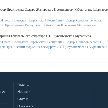
овор Президента Садыра Жапарова с Президентом Узбекистана Шавкато
-Пресс. Президент Кыргызской Республики Садыр Жапаров сегодня,
ор с Президентом Республики Узбекистан Шавкатом Мирзиёевым.
принял Генерального секретаря ОТГ Кубанычбека Омуралиева
-Пресс. Президент Кыргызской Республики Садыр Жапаров сегодня,
таря Организации тюркских государств (ОТГ) Кубанычбека Омуралиева в 
Главная
тво
Новости
Статьи
О проекте