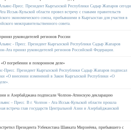
льянс-Пресс. Президент Кыргызской Республики Садыр Жапаров сегодн
-Ата Иссык-Кульской области провел встречу с главами правительств
ийского экономического союза, прибывшими в Кыргызстан для участия в
ийского межправительственного совета.
принял руководителей регионов России
Альянс - Пресс. Президент Кыргызской Республики Садыр Жапаров
олпон-Ата принял руководителей регионов Российской Федерации.
 «О погребении и похоронном деле»
нс-Пресс. Президент Кыргызской Республики Садыр Жапаров подписал
ики «О внесении изменений в Закон Кыргызской Республики «О
еле».
зии и Азербайджана подписали Чолпон-Атинскую декларацию
янс – Пресс. В г. Чолпон - Ата Иссык-Кульской области прошла
ная встреча глав государств Центральной Азии и Азербайджанской
стретил Президента Узбекистана Шавката Мирзиёева, прибывшего с