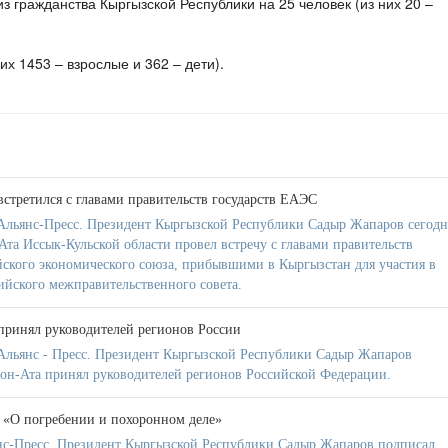
з гражданства Кыргызской Республики на 25 человек (из них 20 –
их 1453 – взрослые и 362 – дети).
стретился с главами правительств государств ЕАЭС
льянс-Пресс. Президент Кыргызской Республики Садыр Жапаров сегодн
-Ата Иссык-Кульской области провел встречу с главами правительств
ийского экономического союза, прибывшими в Кыргызстан для участия в
ийского межправительственного совета.
принял руководителей регионов России
Альянс - Пресс. Президент Кыргызской Республики Садыр Жапаров
олпон-Ата принял руководителей регионов Российской Федерации.
 «О погребении и похоронном деле»
нс-Пресс. Президент Кыргызской Республики Садыр Жапаров подписал