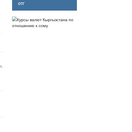
ОТГ
я,