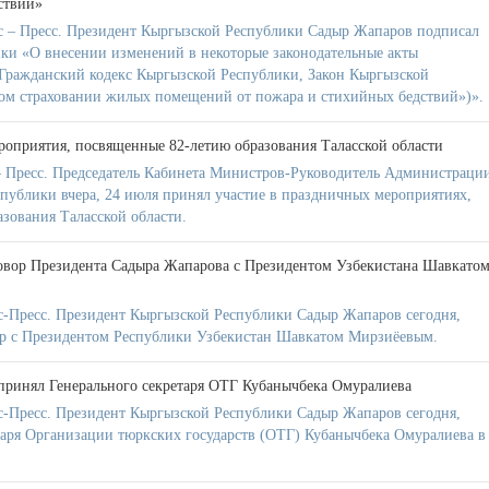
ствий»
 – Пресс. Президент Кыргызской Республики Садыр Жапаров подписал
ки «О внесении изменений в некоторые законодательные акты
Гражданский кодекс Кыргызской Республики, Закон Кыргызской
ом страховании жилых помещений от пожара и стихийных бедствий»)».
роприятия, посвященные 82-летию образования Таласской области
 Пресс. Председатель Кабинета Министров-Руководитель Администраци
публики вчера, 24 июля принял участие в праздничных мероприятиях,
зования Таласской области.
овор Президента Садыра Жапарова с Президентом Узбекистана Шавкато
-Пресс. Президент Кыргызской Республики Садыр Жапаров сегодня,
ор с Президентом Республики Узбекистан Шавкатом Мирзиёевым.
принял Генерального секретаря ОТГ Кубанычбека Омуралиева
-Пресс. Президент Кыргызской Республики Садыр Жапаров сегодня,
таря Организации тюркских государств (ОТГ) Кубанычбека Омуралиева в 