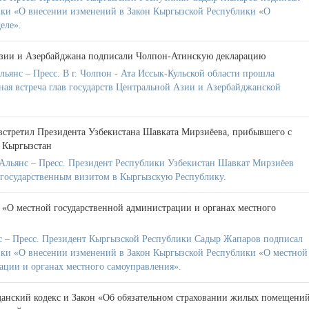
ики «О внесении изменений в Закон Кыргызской Республики «О
еле».
зии и Азербайджана подписали Чолпон-Атинскую декларацию
янс – Пресс. В г. Чолпон - Ата Иссык-Кульской области прошла
ная встреча глав государств Центральной Азии и Азербайджанской
стретил Президента Узбекистана Шавката Мирзиёева, прибывшего с
 Кыргызстан
Альянс – Пресс. Президент Республики Узбекистан Шавкат Мирзиёев
с государственным визитом в Кыргызскую Республику.
 «О местной государственной администрации и органах местного
 – Пресс. Президент Кыргызской Республики Садыр Жапаров подписал
ики «О внесении изменений в Закон Кыргызской Республики «О местной
ации и органах местного самоуправления».
анский кодекс и Закон «Об обязательном страховании жилых помещени