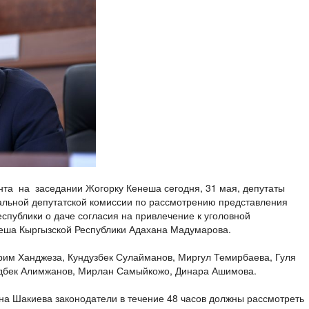
та на заседании Жогорку Кенеша сегодня, 31 мая, депутаты
альной депутатской комиссии по рассмотрению представления
спублики о даче согласия на привлечение к уголовной
неша Кыргызской Республики Адахана Мадумарова.
рим Ханджеза, Кундузбек Сулайманов, Миргул Темирбаева, Гуля
дбек Алимжанов, Мирлан Самыйкожо, Динара Ашимова.
а Шакиева законодатели в течение 48 часов должны рассмотреть