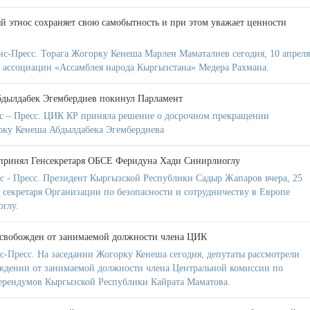
 этнос сохраняет свою самобытность и при этом уважает ценности
с-Пресс. Торага Жогорку Кенеша Марлен Маматалиев сегодня, 10 апреля
а ассоциации «Ассамблея народа Кыргызстана» Медера Рахмана.
бдылдабек Эгембердиев покинул Парламент
с – Пресс. ЦИК КР приняла решение о досрочном прекращении
рку Кенеша Абдылдабека Эгембердиева
принял Генсекретаря ОБСЕ Феридуна Хади Синирлиоглу
 - Пресс. Президент Кыргызской Республики Садыр Жапаров вчера, 25
 секретаря Организации по безопасности и сотрудничеству в Европе
глу.
освобожден от занимаемой должности члена ЦИК
-Пресс. На заседании Жогорку Кенеша сегодня, депутаты рассмотрели
ждении от занимаемой должности члена Центральной комиссии по
ерендумов Кыргызской Республики Кайрата Маматова.