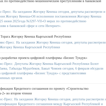
рах по противодействию мошенническим преступлениям в банковской
-Пресс. На заседании Жогорку Кенеша сегодня, депутаты рассмотрели и
ения Жогорку Кенеша«Об исполнении постановления Жогорку Кенеша
 25 июня 2025года №3297-VII«О мерах по противодействию
ям в банковской сфере и сети Интернет».
 Торага Жогорку Кенеша Кыргызской Республики
нс-Пресс. На заседании Жогорку Кенеша сегодня, депутаты рассмотрели
а Жогорку Кенеша Кыргызской Республики
 разработки проекта цифровой платформы «Бизнес Тундук»
нс-Пресс. Депутаты Жогорку Кенеша Кыргызской Республики Болот
аева, Табылды Муратбеков, Бакыт Чомоев сегодня, 6 февраля обсудили
а цифровой платформы «Бизнес Тундук» с представителями
венных органов.
ификации Кредитного соглашения по проекту «Строительство
а-2» во втором чтении
с-Пресс. На заседании Жогорку Кенеша сегодня, депутаты рассмотрели 
ратификации Кредитного соглашения между Кыргызской Республикой и