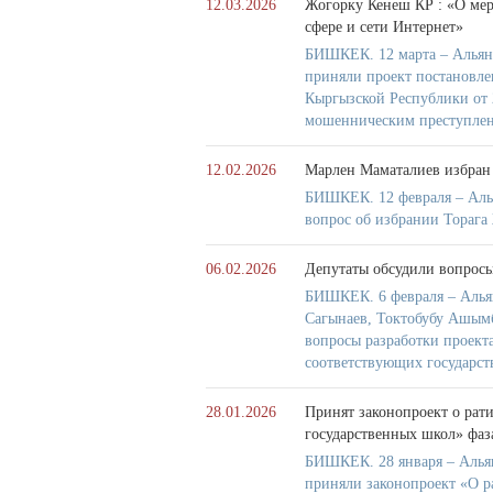
12.03.2026
Жогорку Кенеш КР : «О ме
сфере и сети Интернет»
БИШКЕК. 12 марта – Альянс
приняли проект постановл
Кыргызской Республики от
мошенническим преступлени
12.02.2026
Марлен Маматалиев избран
БИШКЕК. 12 февраля – Алья
вопрос об избрании Тораг
06.02.2026
Депутаты обсудили вопросы
БИШКЕК. 6 февраля – Алья
Сагынаев, Токтобубу Ашымб
вопросы разработки проект
соответствующих государст
28.01.2026
Принят законопроект о рат
государственных школ» фаз
БИШКЕК. 28 января – Альян
приняли законопроект «О 