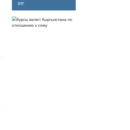
ОТГ
в