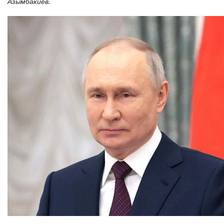
Азымбакиев.