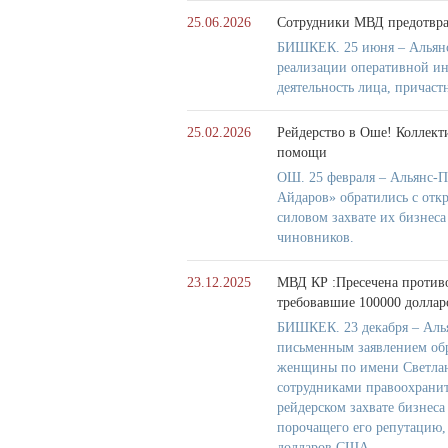
25.06.2026
Сотрудники МВД предотврат
БИШКЕК. 25 июня – Альянс
реализации оперативной и
деятельность лица, причас
25.02.2026
Рейдерство в Оше! Коллект
помощи
ОШ. 25 февраля – Альянс-П
Айдаров» обратились с отк
силовом захвате их бизнес
чиновников.
23.12.2025
МВД КР :Пресечена противо
требовавшие 100000 долла
БИШКЕК. 23 декабря – Аль
письменным заявлением обр
женщины по имени Светлана
сотрудниками правоохранит
рейдерском захвате бизнес
порочащего его репутацию, 
долларов США.