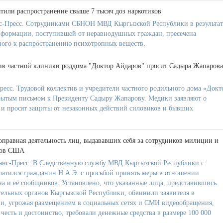
или распространение свыше 7 тысяч доз наркотиков
-Пресс. Сотрудниками СБНОН МВД Кыргызской Республики в результат
нформации, поступившей от неравнодушных граждан, пресечена
тного к распространению психотропных веществ.
ив частной клиники роддома "Доктор Айдаров" просит Садыра Жапарова
ресс. Трудовой коллектив и учредители частного родильного дома «Докт
рытым письмом к Президенту Садыру Жапарову. Медики заявляют о
а и просят защиты от незаконных действий силовиков и бывших
правная деятельность лиц, выдававших себя за сотрудников милиции и
ров США
янс-Пресс. В Следственную службу МВД Кыргызской Республики с
атился гражданин Н.А.Э. с просьбой принять меры в отношении
 и её сообщников. Установлено, что указанные лица, представившись
ельных органов Кыргызской Республики, обвинили заявителя в
а и, угрожая размещением в социальных сетях и СМИ видеообращения,
честь и достоинство, требовали денежные средства в размере 100 000