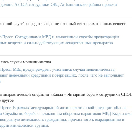
в долине Ак-Сай сотрудники ОВД Ат-Башинского района провели
.
енной службы предотвращён незаконный ввоз психотропных веществ
-Пресс. Сотрудниками МВД и таможенной службы предотвращён
ных веществ и сильнодействующих лекарственных препаратов
ились случаи мошенничества
Пресс. МВД предупреждает: участились случаи мошенничества,
вают денежными средствами потерпевших, после чего не выполняют
а
нтинаркотической операции «Канал – Янтарный берег» сотрудники СНО
 другое
Пресс. В рамках международной антинаркотической операции «Канал –
ки Службы по борьбе с незаконным оборотом наркотиков МВД Кыргызско
воправную деятельность гражданина, причастного к выращиванию и
едств каннабисной группы.