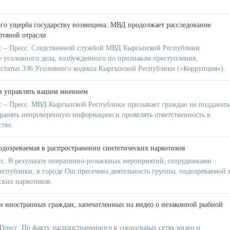
го ущерба государству возмещена: МВД продолжает расследование
фтяной отрасли
 – Пресс. Следственной службой МВД Кыргызской Республики
е уголовного дела, возбужденного по признакам преступления,
 статьи 336 Уголовного кодекса Кыргызской Республики («Коррупция»).
м управлять вашим мнением
 – Пресс. МВД Кыргызской Республики призывает граждан не поддавать
транять непроверенную информацию и проявлять ответственность в
тве.
одозреваемая в распространении синтетических наркотиков
с. В результате оперативно-розыскных мероприятий, сотрудниками
ублики, в городе Ош пресечена деятельность группы, подозреваемой 
ских наркотиков.
 иностранных граждан, запечатленных на видео о незаконной рыбной
ресс. По факту распространенного в социальных сетях видео о