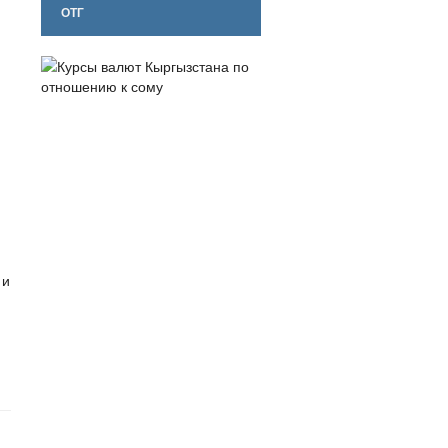
ОТГ
ю
 и