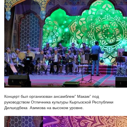
Концерт был организован ансамблем” Макам” под
руководством Отличника культуры Кыргызской Республики
Дилшодбека Азимова на высоком уровне.