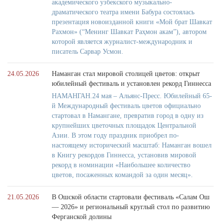
академического узбекского музыкально-
драматического театра имени Бабура состоялась
презентация новоизданной книги «Мой брат Шавкат
Рахмон» (“Менинг Шавкат Раҳмон акам”), автором
которой является журналист-международник и
писатель Сарвар Усмон.
24.05.2026
Наманган стал мировой столицей цветов: открыт
юбилейный фестиваль и установлен рекорд Гиннесса
НАМАНГАН.24 мая – Альянс-Пресс. Юбилейный 65-
й Международный фестиваль цветов официально
стартовал в Намангане, превратив город в одну из
крупнейших цветочных площадок Центральной
Азии. В этом году праздник приобрел по-
настоящему исторический масштаб: Наманган вошел
в Книгу рекордов Гиннесса, установив мировой
рекорд в номинации «Наибольшее количество
цветов, посаженных командой за один месяц».
21.05.2026
В Ошской области стартовали фестиваль «Салам Ош
— 2026» и региональный круглый стол по развитию
Ферганской долины