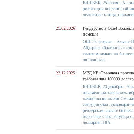
БИШКЕК. 25 июня – Альянс
реализации оперативной и
деятельность лица, причас
25.02.2026
Рейдерство в Оше! Коллект
помощи
ОШ. 25 февраля – Альянс-П
Айдаров» обратились с отк
силовом захвате их бизнес
чиновников.
23.12.2025
МВД КР :Пресечена противо
требовавшие 100000 долла
БИШКЕК. 23 декабря – Аль
письменным заявлением обр
женщины по имени Светлана
сотрудниками правоохранит
рейдерском захвате бизнес
порочащего его репутацию, 
долларов США.