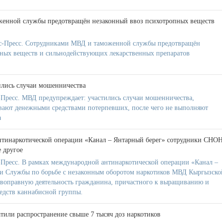
енной службы предотвращён незаконный ввоз психотропных веществ
-Пресс. Сотрудниками МВД и таможенной службы предотвращён
ных веществ и сильнодействующих лекарственных препаратов
ились случаи мошенничества
Пресс. МВД предупреждает: участились случаи мошенничества,
вают денежными средствами потерпевших, после чего не выполняют
а
нтинаркотической операции «Канал – Янтарный берег» сотрудники СНО
 другое
Пресс. В рамках международной антинаркотической операции «Канал –
ки Службы по борьбе с незаконным оборотом наркотиков МВД Кыргызско
воправную деятельность гражданина, причастного к выращиванию и
едств каннабисной группы.
или распространение свыше 7 тысяч доз наркотиков