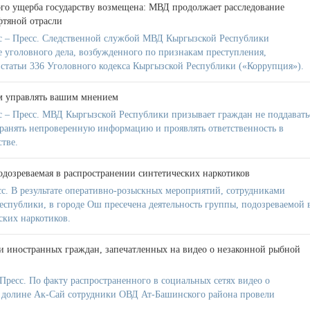
го ущерба государству возмещена: МВД продолжает расследование
фтяной отрасли
 – Пресс. Следственной службой МВД Кыргызской Республики
е уголовного дела, возбужденного по признакам преступления,
 статьи 336 Уголовного кодекса Кыргызской Республики («Коррупция»).
м управлять вашим мнением
 – Пресс. МВД Кыргызской Республики призывает граждан не поддавать
транять непроверенную информацию и проявлять ответственность в
тве.
одозреваемая в распространении синтетических наркотиков
с. В результате оперативно-розыскных мероприятий, сотрудниками
ублики, в городе Ош пресечена деятельность группы, подозреваемой 
ских наркотиков.
 иностранных граждан, запечатленных на видео о незаконной рыбной
ресс. По факту распространенного в социальных сетях видео о
в долине Ак-Сай сотрудники ОВД Ат-Башинского района провели
.