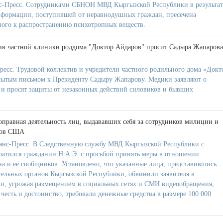
-Пресс. Сотрудниками СБНОН МВД Кыргызской Республики в результат
нформации, поступившей от неравнодушных граждан, пресечена
тного к распространению психотропных веществ.
ив частной клиники роддома "Доктор Айдаров" просит Садыра Жапарова
ресс. Трудовой коллектив и учредители частного родильного дома «Докт
рытым письмом к Президенту Садыру Жапарову. Медики заявляют о
а и просят защиты от незаконных действий силовиков и бывших
правная деятельность лиц, выдававших себя за сотрудников милиции и
ров США
янс-Пресс. В Следственную службу МВД Кыргызской Республики с
атился гражданин Н.А.Э. с просьбой принять меры в отношении
 и её сообщников. Установлено, что указанные лица, представившись
ельных органов Кыргызской Республики, обвинили заявителя в
а и, угрожая размещением в социальных сетях и СМИ видеообращения,
честь и достоинство, требовали денежные средства в размере 100 000