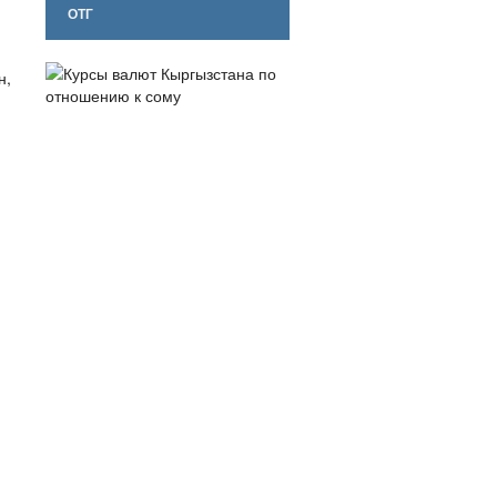
ОТГ
н,