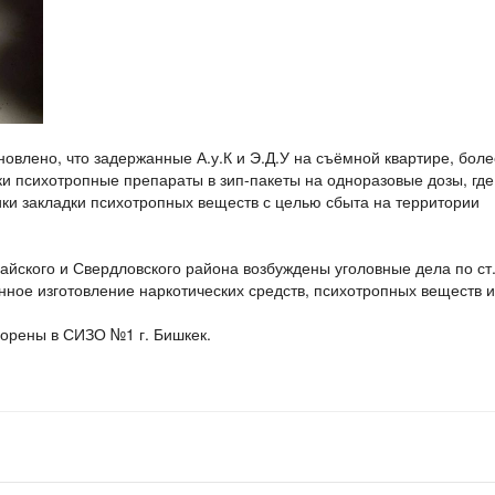
овлено, что задержанные А.у.К и Э.Д.У на съёмной квартире, боле
и психотропные препараты в зип-пакеты на одноразовые дозы, где
ки закладки психотропных веществ с целью сбыта на территории
ского и Свердловского района возбуждены уголовные дела по ст
нное изготовление наркотических средств, психотропных веществ и
орены в СИЗО №1 г. Бишкек.