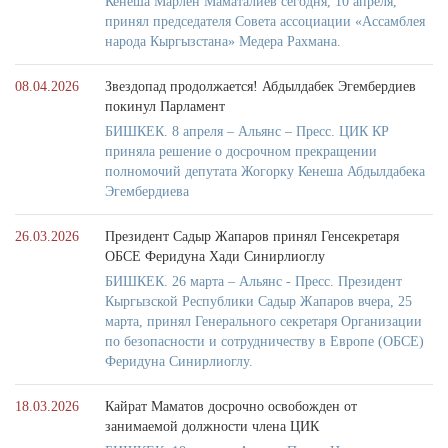
Кенеша Марлен Маматалиев сегодня, 10 апреля,
принял председателя Совета ассоциации «Ассамблея
народа Кыргызстана» Медера Рахмана.
08.04.2026
Звездопад продолжается! Абдылдабек Эгембердиев
покинул Парламент
БИШКЕК. 8 апреля – Альянс – Пресс. ЦИК КР
приняла решение о досрочном прекращении
полномочий депутата Жогорку Кенеша Абдылдабека
Эгембердиева
26.03.2026
Президент Садыр Жапаров принял Генсекретаря
ОБСЕ Феридуна Хади Синирлиоглу
БИШКЕК. 26 марта – Альянс - Пресс. Президент
Кыргызской Республики Садыр Жапаров вчера, 25
марта, принял Генерального секретаря Организации
по безопасности и сотрудничеству в Европе (ОБСЕ)
Феридуна Синирлиоглу.
18.03.2026
Кайрат Маматов досрочно освобожден от
занимаемой должности члена ЦИК