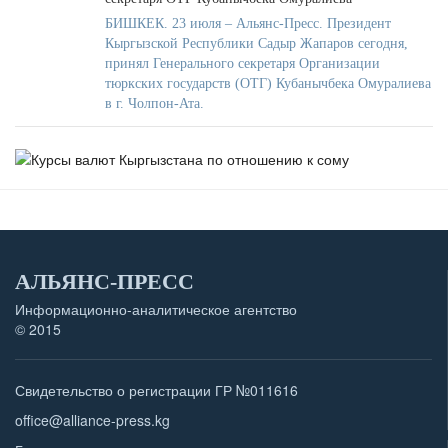
БИШКЕК. 23 июля – Альянс-Пресс. Президент
Кыргызской Республики Садыр Жапаров сегодня,
принял Генерального секретаря Организации
тюркских государств (ОТГ) Кубанычбека Омуралиева
в г. Чолпон-Ата.
АЛЬЯНС-ПРЕСС
Информационно-аналитическое агентство
© 2015
Свидетельство о регистрации ГР №011616
office@alliance-press.kg