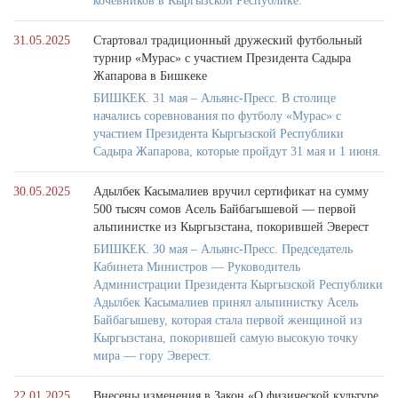
кочевников в Кыргызской Республике.
31.05.2025
Стартовал традиционный дружеский футбольный
турнир «Мурас» с участием Президента Садыра
Жапарова в Бишкеке
БИШКЕК. 31 мая – Альянс-Пресс. В столице
начались соревнования по футболу «Мурас» с
участием Президента Кыргызской Республики
Садыра Жапарова, которые пройдут 31 мая и 1 июня.
30.05.2025
Адылбек Касымалиев вручил сертификат на сумму
500 тысяч сомов Асель Байбагышевой — первой
альпинистке из Кыргызстана, покорившей Эверест
БИШКЕК. 30 мая – Альянс-Пресс. Председатель
Кабинета Министров — Руководитель
Администрации Президента Кыргызской Республики
Адылбек Касымалиев принял альпинистку Асель
Байбагышеву, которая стала первой женщиной из
Кыргызстана, покорившей самую высокую точку
мира — гору Эверест.
22.01.2025
Внесены изменения в Закон «О физической культуре