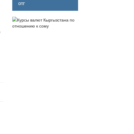
ОТГ
в