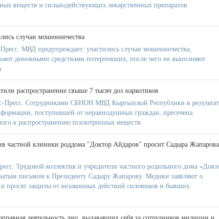
ных веществ и сильнодействующих лекарственных препаратов
ились случаи мошенничества
Пресс. МВД предупреждает: участились случаи мошенничества,
вают денежными средствами потерпевших, после чего не выполняют
а
или распространение свыше 7 тысяч доз наркотиков
-Пресс. Сотрудниками СБНОН МВД Кыргызской Республики в результат
нформации, поступившей от неравнодушных граждан, пресечена
тного к распространению психотропных веществ.
ив частной клиники роддома "Доктор Айдаров" просит Садыра Жапарова
ресс. Трудовой коллектив и учредители частного родильного дома «Докт
рытым письмом к Президенту Садыру Жапарову. Медики заявляют о
а и просят защиты от незаконных действий силовиков и бывших
правная деятельность лиц, выдававших себя за сотрудников милиции и