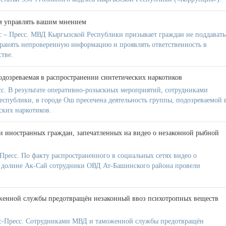
м управлять вашим мнением
 – Пресс. МВД Кыргызской Республики призывает граждан не поддавать
транять непроверенную информацию и проявлять ответственность в
тве.
одозреваемая в распространении синтетических наркотиков
с. В результате оперативно-розыскных мероприятий, сотрудниками
ублики, в городе Ош пресечена деятельность группы, подозреваемой 
ских наркотиков.
 иностранных граждан, запечатленных на видео о незаконной рыбной
ресс. По факту распространенного в социальных сетях видео о
в долине Ак-Сай сотрудники ОВД Ат-Башинского района провели
.
енной службы предотвращён незаконный ввоз психотропных веществ
-Пресс. Сотрудниками МВД и таможенной службы предотвращён