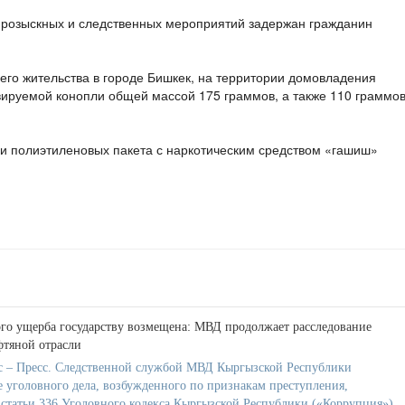
-розыскных и следственных мероприятий задержан гражданин
 его жительства в городе Бишкек, на территории домовладения
вируемой конопли общей массой 175 граммов, а также 110 граммо
ри полиэтиленовых пакета с наркотическим средством «гашиш»
го ущерба государству возмещена: МВД продолжает расследование
фтяной отрасли
 – Пресс. Следственной службой МВД Кыргызской Республики
е уголовного дела, возбужденного по признакам преступления,
 статьи 336 Уголовного кодекса Кыргызской Республики («Коррупция»).