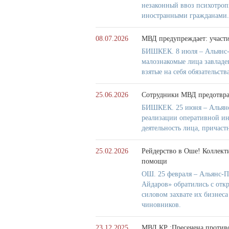
незаконный ввоз психотроп
иностранными гражданами.
08.07.2026
МВД предупреждает: участ
БИШКЕК. 8 июля – Альянс-
малознакомые лица завладе
взятые на себя обязательств
25.06.2026
Сотрудники МВД предотврат
БИШКЕК. 25 июня – Альянс
реализации оперативной и
деятельность лица, причас
25.02.2026
Рейдерство в Оше! Коллект
помощи
ОШ. 25 февраля – Альянс-П
Айдаров» обратились с отк
силовом захвате их бизнес
чиновников.
23.12.2025
МВД КР :Пресечена противо