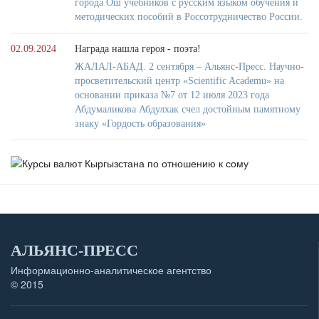
города Ош учебников с русским языком обучения и
методических пособий в Россотрудничество России.
02.09.2024
Награда нашла героя - поэта!
ЖАЛАЛ-АБАД. 2 сентября – Альянс-Пресс. Научно-
просветительский центр «Scientific Academu» на
основании приказа №7 от 12 июля 2023 года
Абдумаликова Абдулхак счел достойным памятному
знаку «Гордость образования»
АЛЬЯНС-ПРЕСС
Информационно-аналитическое агентство
© 2015