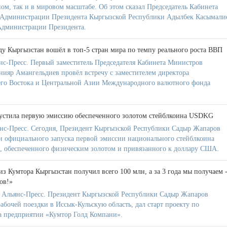
ном, так и в мировом масштабе. Об этом сказал Председатель Кабинета
 Администрации Президента Кыргызской Республики Адылбек Касымали
Администрации Президента.
у Кыргызстан вошёл в топ-5 стран мира по темпу реального роста ВВП
с-Пресс. Первый заместитель Председателя Кабинета Министров
ияр Амангельдиев провёл встречу с заместителем директора
его Востока и Центральной Азии Международного валютного фонда
пустила первую эмиссию обеспеченного золотом стейблкоина USDKG
нс-Пресс. Сегодня, Президент Кыргызской Республики Садыр Жапаров
и официального запуска первой эмиссии национального стейблкоина
, обеспеченного физическим золотом и привязанного к доллару США.
из Кумтора Кыргызстан получил всего 100 млн, а за 3 года мы получаем 
ов!»
 Альянс-Пресс. Президент Кыргызской Республики Садыр Жапаров
 рабочей поездки в Иссык-Кульскую область, дал старт проекту по
а предприятии «Кумтор Голд Компани».