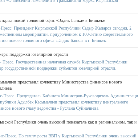
ики «О внесении изменений в Гражданский кодекс Кыргызской
открыл новый головной офис «Элдик Банка» в Бишкеке
Пресс. Президент Кыргызской Республики Садыр Жапаров сегодня, 2
ржественном мероприятии, приуроченном к 100-летию сберегательного
ытию нового головного офиса «Элдик Банка» в г. Бишкек.
меры поддержки ювелирной отрасли
 Пресс. Государственная налоговая служба Кыргызской Республики
р государственной поддержки субъектов ювелирной отрасли.
ымалиев представил коллективу Министерства финансов нового
алиева
с-Пресс. Председатель Кабинета Министров-Руководитель Администрац
публики Адылбек Касымалиев представил коллективу центрального
ансов нового главу ведомства - Руслана Суйналиева.
ызской Республики очень высокий показатель как в региональном, так и
с-Пресс. По темпу роста ВВП у Кыргызской Республики очень высокий