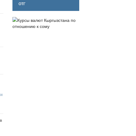
ОТГ
ии
 в