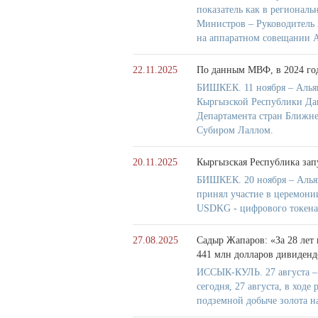
показатель как в региональ
Министров – Руководитель
на аппаратном совещании 
22.11.2025
По данным МВФ, в 2024 год
БИШКЕК. 11 ноября – Альян
Кыргызской Республики Дан
Департамента стран Ближн
Субиром Лаллом.
20.11.2025
Кыргызская Республика за
БИШКЕК. 20 ноября – Алья
принял участие в церемони
USDKG - цифрового токена
27.08.2025
Садыр Жапаров: «За 28 лет 
441 млн долларов дивиденд
ИССЫК-КУЛЬ. 27 августа –
сегодня, 27 августа, в ходе
подземной добыче золота н