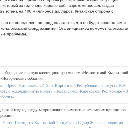
, который за год очень хорошо себя зарекомендовал, выдав
гызстана на 400 миллионов долларов. Китайская сторона с
но не определен, но предполагается, что он будет сопоставим с
ско-кыргызский фонд развития. Эта инициатива поможет Кыргызста
ные проблемы.
 в обращение золотую коллекционную монету «Независимой Кыргызско
и «Исторические события»
с - Пресс. Национальный банк Кыргызской Республики с 3 августа 2026
олотую коллекционную монету «Независимой Кыргызской Республике – 
события».
данский кодекс, предусматривающие применение исламских принципов
ирования
-Пресс. Президент Кыргызской Республики Садыр Жапаров подписал