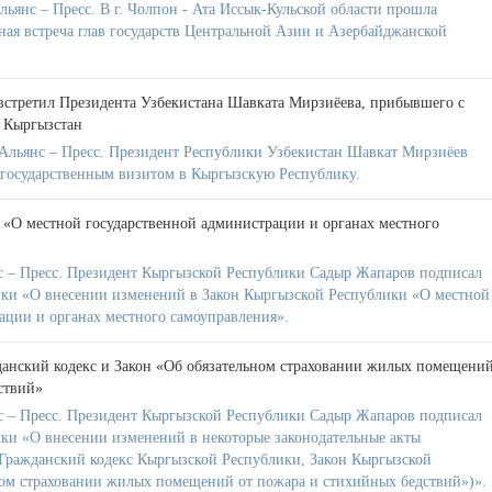
янс – Пресс. В г. Чолпон - Ата Иссык-Кульской области прошла
ная встреча глав государств Центральной Азии и Азербайджанской
стретил Президента Узбекистана Шавката Мирзиёева, прибывшего с
 Кыргызстан
Альянс – Пресс. Президент Республики Узбекистан Шавкат Мирзиёев
с государственным визитом в Кыргызскую Республику.
 «О местной государственной администрации и органах местного
 – Пресс. Президент Кыргызской Республики Садыр Жапаров подписал
ики «О внесении изменений в Закон Кыргызской Республики «О местной
ации и органах местного самоуправления».
анский кодекс и Закон «Об обязательном страховании жилых помещени
ствий»
 – Пресс. Президент Кыргызской Республики Садыр Жапаров подписал
ки «О внесении изменений в некоторые законодательные акты
Гражданский кодекс Кыргызской Республики, Закон Кыргызской
ом страховании жилых помещений от пожара и стихийных бедствий»)».