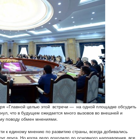
ября «Главной целью этой встречи — на одной площадке обсудить
нул, что в будущем ожидается много вызовов во внешней и
ому поводу обмен мнениями.
ийти к единому мнению по развитию страны, всегда добивались
руг друга. Но когда дело доходило до основного направления, все