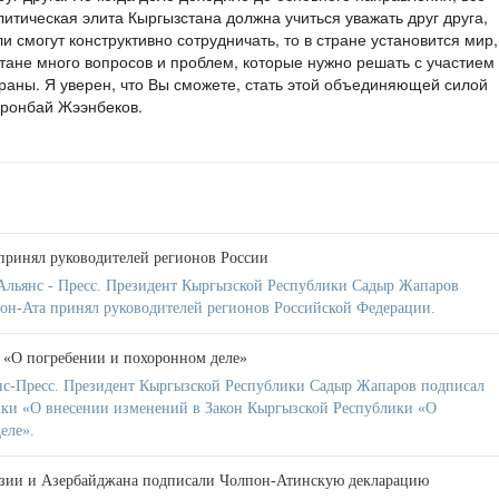
тическая элита Кыргызстана должна учиться уважать друг друга,
 смогут конструктивно сотрудничать, то в стране установится мир,
стане много вопросов и проблем, которые нужно решать с участием
раны. Я уверен, что Вы сможете, стать этой объединяющей силой
оронбай Жээнбеков.
принял руководителей регионов России
Альянс - Пресс. Президент Кыргызской Республики Садыр Жапаров
олпон-Ата принял руководителей регионов Российской Федерации.
 «О погребении и похоронном деле»
нс-Пресс. Президент Кыргызской Республики Садыр Жапаров подписал
ики «О внесении изменений в Закон Кыргызской Республики «О
еле».
зии и Азербайджана подписали Чолпон-Атинскую декларацию