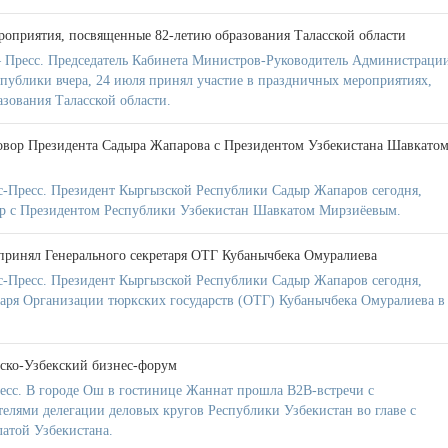
роприятия, посвященные 82-летию образования Таласской области
 Пресс. Председатель Кабинета Министров-Руководитель Администраци
публики вчера, 24 июля принял участие в праздничных мероприятиях,
зования Таласской области.
овор Президента Садыра Жапарова с Президентом Узбекистана Шавкато
-Пресс. Президент Кыргызской Республики Садыр Жапаров сегодня,
ор с Президентом Республики Узбекистан Шавкатом Мирзиёевым.
принял Генерального секретаря ОТГ Кубанычбека Омуралиева
-Пресс. Президент Кыргызской Республики Садыр Жапаров сегодня,
таря Организации тюркских государств (ОТГ) Кубанычбека Омуралиева в 
ско-Узбекский бизнес-форум
есс. В городе Ош в гостинице Жаннат прошла B2B-встречи с
лями делегации деловых кругов Республики Узбекистан во главе с
атой Узбекистана.