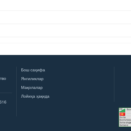
Бош саҳифа
тво
Янгиликлар
Мақолалар
Лойиҳа ҳақида
616