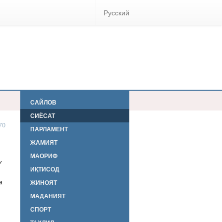
Русский
САЙЛОВ
СИЁСАТ
70
ПАРЛАМЕНТ
ЖАМИЯТ
МАОРИФ
у
ИҚТИСОД
а
ЖИНОЯТ
МАДАНИЯТ
СПОРТ