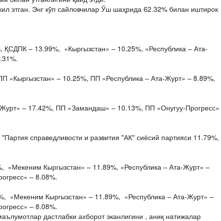
ил этган. Энг кўп сайловчилар Ўш шаҳрида 62.32% билан иштирок
, ҚСДПК – 13.99%, «Кыргызстан» – 10.25%, «Республика – Ата-
.31%.
ПП «Кыргызстан» – 10.25%, ПП «Республика – Ата-Журт» – 8.89%,
-Журт» – 17.42%, ПП «Замандаш» – 10.13%, ПП «Онугуу-Прогресс»
.
"Партия справедливости и развития "АК" сиёсий партияси 11.79%,
, «Мекеним Кыргызстан» – 11.89%, «Республика – Ата-Журт» –
огресс» – 8.08%.
%, «Мекеним Кыргызстан» – 11.89%, «Республика – Ата-Журт» –
огресс» – 8.08%.
маълумотлар дастлабки ахборот эканлигини , аниқ натижалар