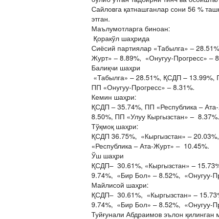
Сайловга қатнашганлар сони 56 % ташк
этган.
Маълумотларга биноан:
Қоракўл шаҳрида
Сиёсий партиялар «Табылга» – 28.51%
Журт» – 8.89%, «Онугуу-Прогресс» – 8
Балиқчи шаҳри
«Табылга» – 28.51%, ҚСДП – 13.99%, 
ПП «Онугуу-Прогресс» – 8.31%.
Кемин шаҳри:
ҚСДП – 35.74%, ПП «Республика – Ата
8.50%, ПП «Улуу Кыргызстан» – 8.37%
Тўқмоқ шаҳри:
ҚСДП 36.75%, «Кыргызстан» – 20.03%, 
«Республика – Ата-Журт» – 10.45%.
Ўш шаҳри
ҚСДП– 30.61%, «Кыргызстан» – 15.73%
9.74%, «Бир Бол» – 8.52%, «Онугуу-Пр
Майлисой шаҳри:
ҚСДП– 30.61%, «Кыргызстан» – 15.73
9.74%, «Бир Бол» – 8.52%, «Онугуу-Пр
Туйғунали Абдраимов эълон қилинган 