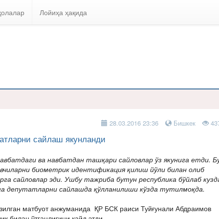
қолалар
Лойиҳа ҳақида
28.03.2016 23:36
Бишкек
43
атларни сайлаш якунланди
навбатдаги ва навбатдан ташқари сайловлар ўз якунига етди. Б
овчиларни биометрик идентификация қилиш йўли билан олиб
рга сайловлар эди. Ушбу тажриба бутун республика бўйлаб кузд
га депутатларни сайлашда қўлланилиши кўзда тутилмоқда.
азилган матбуот анжуманида ҚР БСК раиси Туйғунали Абдраимов
ик билан ўтганлигини қайд этди.