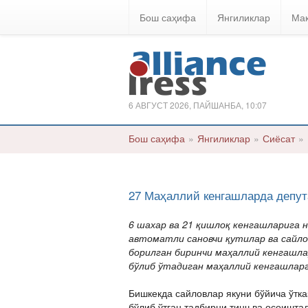
Бош саҳифа
Янгиликлар
Ма
6 АВГУСТ 2026, ПАЙШАНБА, 10:07
Бош саҳифа
»
Янгиликлар
»
Сиёсат
»
27 Маҳаллий кенгашларда депут
6 шахар ва 21 қишлоқ кенгашларига 
автоматли сановчи қутилар ва сайл
борилган биринчи маҳаллий кенгашла
бўлиб ўтадиган маҳаллий кенгашлар
Бишкекда сайловлар якуни бўйича ўтк
бўлиб ўтган тадбирни тинч ва осоиштал