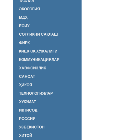
ТАҲЛИЛ
ЭКОЛОГИЯ
МДҲ
ЕОИУ
СОҒЛИҚНИ САҚЛАШ
ФИРК
ҚИШЛОҚ ХЎЖАЛИГИ
КОММУНИКАЦИЯЛАР
 –
ХАВФСИЗЛИК
САНОАТ
ҲИКОЯ
ТЕХНОЛОГИЯЛАР
ХУКУМАТ
ИҚТИСОД
РОССИЯ
ЎЗБЕКИСТОН
ХИТОЙ