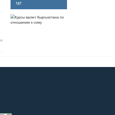
ТДТ
ни