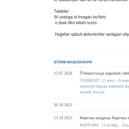
Talablar:
30 yoshga to‘lmagan bo‘lishi;
o‘zbek tilini bilishi lozim.
Hujjatlar qabuli abiturientlar tanlagan o
БЎЛИМ МАҚОЛАЛАРИ
15.07.2026
Ўзбекистонда хорижий сай
ТОШКЕНТ. 15 июл - Альянс-
аэропортларида хорижий фу
жорий этилди.
30.10.2025
13.10.2025
Фарғона шаҳрида Фарғона 
ФАРҒОНА. 13 октябр – Алья