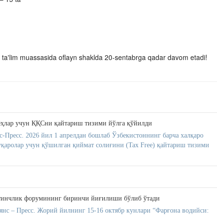
liy ta'lim muassasida oflayn shaklda 20-sentabrga qadar davom etadi!
ёҳлар учун ҚҚСни қайтариш тизими йўлга қўйилди
Пресс. 2026 йил 1 апрелдан бошлаб Ўзбекистоннинг барча халқаро
қаролар учун қўшилган қиймат солиғини (Tax Free) қайтариш тизими
тинчлик форумининг биринчи йиғилиши бўлиб ўтади
нс – Пресс. Жорий йилнинг 15-16 октябр кунлари “Фарғона водийси: