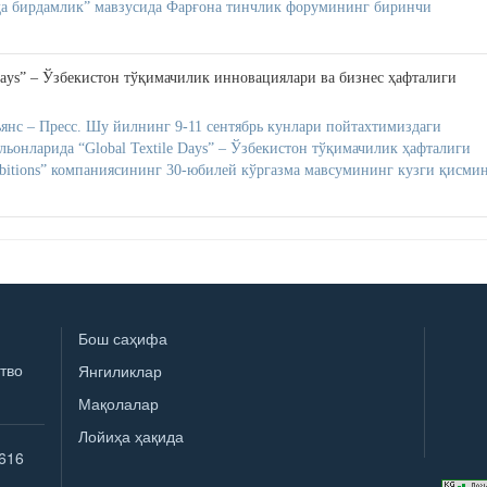
ида бирдамлик” мавзусида Фарғона тинчлик форумининг биринчи
Days” – Ўзбекистон тўқимачилик инновациялари ва бизнес ҳафталиги
нс – Пресс. Шу йилнинг 9-11 сентябрь кунлари пойтахтимиздаги
ьонларида “Global Textile Days” – Ўзбекистон тўқимачилик ҳафталиги
hibitions” компаниясининг 30-юбилей кўргазма мавсумининг кузги қисми
Бош саҳифа
тво
Янгиликлар
Мақолалар
Лойиҳа ҳақида
616