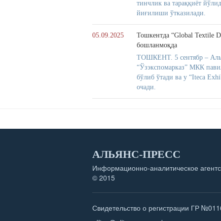
тинчлик ва тараққиёт йўл
йиғилиши ўтказилади.
05.09.2025
Тошкентда “Global Textile 
бошланмоқда
ТОШКЕНТ. 5 сентябр – Алья
“Ўзэкспомарказ” МКК павил
бўлиб ўтади ва у “Iteca Ex
очади.
АЛЬЯНС-ПРЕСС
Информационно-аналитическое агентс
© 2015
Свидетельство о регистрации ГР №011