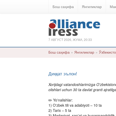
Бош саҳифа
Янгиликлар
Ма
7 АВГУСТ 2026, ЖУМА, 20:33
Бош саҳифа
»
Янгиликлар
»
Ўзбекист
Диққат эълон!
Xorijdagi vatandoshlarimizga O'zbekistonda
olishlari uchun 30 ta davlat granti ajratil
✏️ Yo'nalishlar:
1) O'zbek tili va adabiyoti – 10 ta
2) Tarix – 5 ta
3) Madaniyat, san'at va hunarmandchilik 