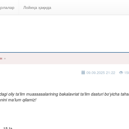
қолалар
Лойиҳа ҳақида
он
»
09.09.2025 21:22
15
gi oliy ta'lim muassasalarining bakalavriat ta'lim dasturi bo'yicha tahsi
ganini ma'lum qilamiz!
– 15 ta