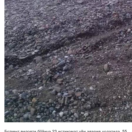
Боткент вилояти бўйича 23 истиқомат уйи авария ҳолатида, 55