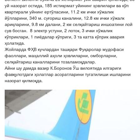
уй назорат остида, 185 истиқомат уйининг ҳовлилари ва кўп
квартирали уйнинг ертўласини, 11.2 км ички хўжалик
йўлларини, 340 м. суғориш каналини, 12.8 км ички хўжалк
ариқларини, 9.8 км далани, 2 км селқайтариш иншоатини лой
сув босган. 8 электр устуни, 2 лоток, 3 ички хўжалик
кўприклари, 1 пиёдалар кўприги, 3 та катта кўприк авария
ҳолатида.
Жойларда ФҲВ кучлардан ташқари Фуқаролар мудофаси
фаоллари, маҳаллий аҳоли ҳовлиларни, омборларни,
селқайтариш каналларини тозаламоқдалар.
Айни шу дамда вазир К.Боронов Ўш вилоятида илгариги
фавқулотдаги ҳолатлар асоратларини тугатилиши ишларини
назорат қилмоқда.