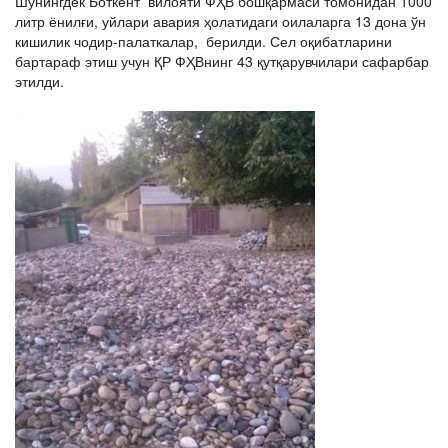
Шунингдек Боткент вилояти ФҲВ бошқармаси томонидан 1000
литр ёнилғи, уйлари авария ҳолатидаги оилаларга 13 дона ўн
кишилик чодир-палаткалар, берилди. Сел оқибатларини
бартараф этиш учун ҚР ФҲВнинг 43 қутқарувчилари сафарбар
этилди.