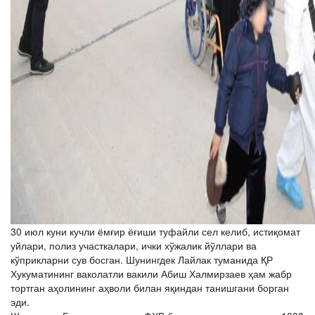
30 июл куни кучли ёмғир ёғиши туфайли сел келиб, истиқомат
уйлари, полиз участкалари, ички хўжалик йўллари ва
кўприкларни сув босган. Шунингдек Лайлак туманида ҚР
Хукуматининг ваколатли вакили Абиш Халмирзаев ҳам жабр
тортган аҳолининг аҳволи билан яқиндан танишгани борган
эди.