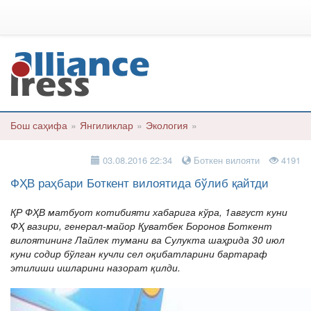
Бош саҳифа
»
Янгиликлар
»
Экология
»
03.08.2016 22:34
Боткен вилояти
4191
ФҲВ раҳбари Боткент вилоятида бўлиб қайтди
ҚР ФҲВ матбуот котибияти хабарига кўра, 1август куни
ФҲ вазири, генерал-майор Қуватбек Боронов Боткент
вилоятининг Лайлек тумани ва Сулукта шаҳрида 30 июл
куни содир бўлган кучли сел оқибатларини бартараф
этилиши ишларини назорат қилди.