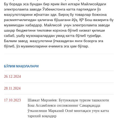
Бу борада эса бундан бир ярим йил илгари Майлисойдаги
электролампа заводи Ўзбекистонга катта партиядаги ўз
маҳсулотларини жўнатган эди. Бироқ бу товарлар божхона
расмиятчилигидан ҳалигача бўшагани йўқ. ҚР Бош вазирига бу
муаммодан хабардор. Майлисой учун электролампа заводи
шаҳар бюджетини тикловчи корхона бўлиб хизмат қилиши
сабаб, ушбу музокаралардан умид катта бўлиб турибди.
Балким завод маҳсулотини ўтказадиган янги бозорга эга
бўлиб, ўз муаммоларини ечимига эга ҳам бўлар.
БЎЛИМ МАҚОЛАЛАРИ
26.12.2024
28.11.2024
17.10.2023
Шавкат Мирзиёев: Бутунжаҳон туризм ташкилоти
Бош Ассамблеяси сессиясининг Самарқандда
ўтказилиши Марказий Осиё минтақаси учун катта
тарихий воқеадир