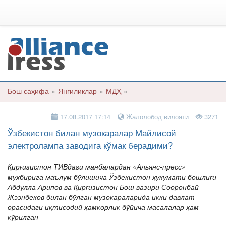
Бош саҳифа
»
Янгиликлар
»
МДҲ
»
17.08.2017 17:14
Жалолобод вилояти
3271
Ўзбекистон билан музокаралар Майлисой
электролампа заводига кўмак берадими?
Қирғизистон ТИВдаги манбалардан «Альянс-пресс»
мухбирига маълум бўлишича Ўзбекистон ҳукумати бошлиғи
Абдулла Арипов ва Қирғизистон Бош вазири Сооронбай
Жээнбеков билан бўлган музокараларида икки давлат
орасидаги иқтисодий ҳамкорлик бўйича масалалар ҳам
кўрилган