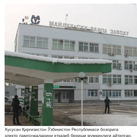
Хусусан Қирғизистон Ўзбекистон Республикаси бозорига
электр лампочкаларини етказиб бериши мумкинлиги айтилган.