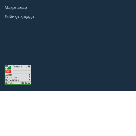
Мақолалар
Лойиҳа ҳақида