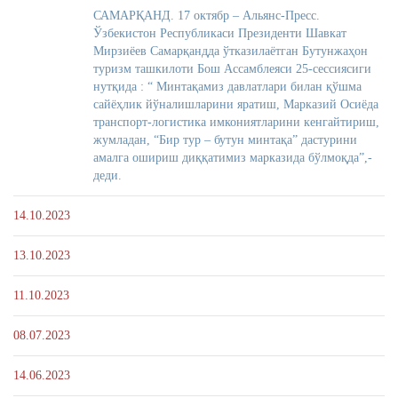
САМАРҚАНД. 17 октябр – Альянс-Пресс.
Ўзбекистон Республикаси Президенти Шавкат
Мирзиёев Самарқандда ўтказилаётган Бутунжаҳон
туризм ташкилоти Бош Ассамблеяси 25-сессиясиги
нутқида : “ Минтақамиз давлатлари билан қўшма
сайёҳлик йўналишларини яратиш, Марказий Осиёда
транспорт-логистика имкониятларини кенгайтириш,
жумладан, “Бир тур – бутун минтақа” дастурини
амалга ошириш диққатимиз марказида бўлмоқда”,-
деди.
14.10.2023
13.10.2023
11.10.2023
08.07.2023
14.06.2023