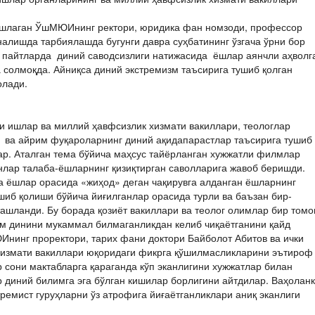
бошлаган ЎшМЮИнинг ректори, юридика фан номзоди, профессор
алишда тарбиялашда бугунги давра суҳбатининг ўзгача ўрни бор
ги пайтларда диний саводсизлиги натижасида ёшлар аянчли аҳволг
солмоқда. Айниқса диний экстремизм таъсирига тушиб қолган
олади.
ки ишлар ва миллий ҳавфсизлик хизмати вакиллари, теологлар
и ва айрим фуқароларнинг диний ақидапарастлар таъсирига тушиб
ар. Аталган тема бўйича маҳсус тайёрланган хужжатли филмлар
лар талаба-ёшларнинг қизиқтирган саволларига жавоб беришди.
са ёшлар орасида «жиҳод» деган чақирувга алданган ёшларнинг
шиб қолиши бўйича йиғилганлар орасида турли ва баъзан бир-
ашланди. Бу борада қозиёт вакиллари ва теолог олимлар бир томо
м динини мукаммал билмаганликдан келиб чиқаётганини қайд
Ининг проректори, тарих фани доктори Байболот Абитов ва ички
хизмати вакиллари юқоридаги фикрга қўшилмасликларини эътироф
р сони мактабларга қараганда кўп эканлигини хужжатлар билан
р диний билимга эга бўлган кишилар борлигини айтдилар. Ваҳолан
емист гуруҳларни ўз атрофига йиғаётганликлари аниқ эканлиги