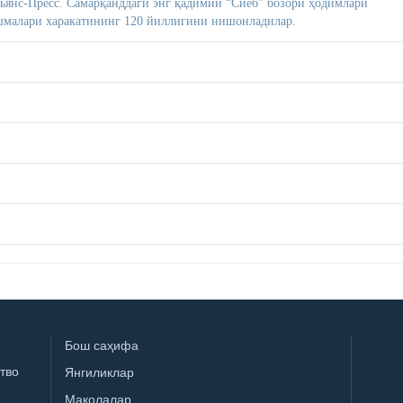
нс-Пресс. Самарқанддаги энг қадимий “Сиёб” бозори ҳодимлари
шмалари харакатининг 120 йиллигини нишонладилар.
Бош саҳифа
тво
Янгиликлар
Мақолалар