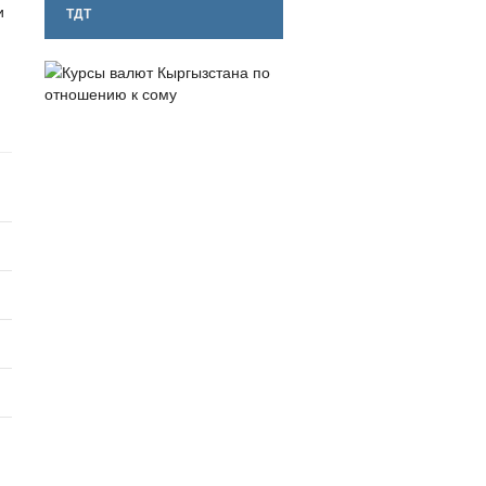
и
ТДТ