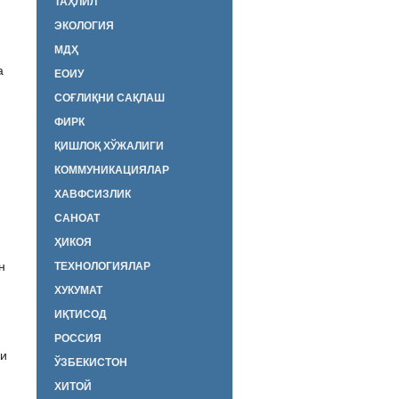
ТАҲЛИЛ
ЭКОЛОГИЯ
МДҲ
а
ЕОИУ
СОҒЛИҚНИ САҚЛАШ
ФИРК
ҚИШЛОҚ ХЎЖАЛИГИ
КОММУНИКАЦИЯЛАР
ХАВФСИЗЛИК
САНОАТ
ҲИКОЯ
н
ТЕХНОЛОГИЯЛАР
ХУКУМАТ
ИҚТИСОД
РОССИЯ
ки
ЎЗБЕКИСТОН
ХИТОЙ