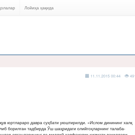
қолалар
Лойиҳа ҳақида
11.11.2015 00:44
49
ўқув юртлараро давра суҳбати уюштирилди. «Ислом динининг халқ
олиб борилган тадбирда Ўш шаҳридаги олийгоҳларнинг талаба-
 ишлар органларининг ва миллий ҳавфсизлик хизмати вакиллари