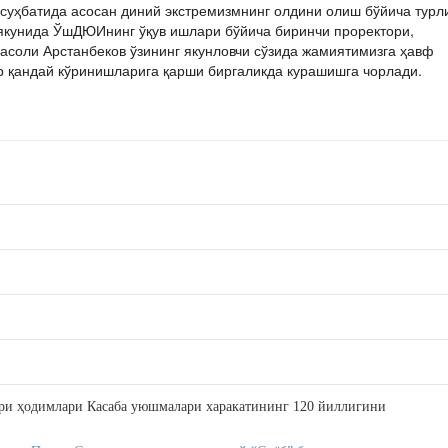
 суҳбатида асосан диний экстремизмнинг олдини олиш бўйича турл
якунида ЎшДЮИнинг ўқув ишлари бўйича биринчи проректори,
соли Арстанбеков ўзининг якунловчи сўзида жамиятимизга ҳавф
ар қандай кўринишларига қарши биргаликда курашишга чорлади.
ори ҳодимлари Касаба уюшмалари харакатининг 120 йиллигини