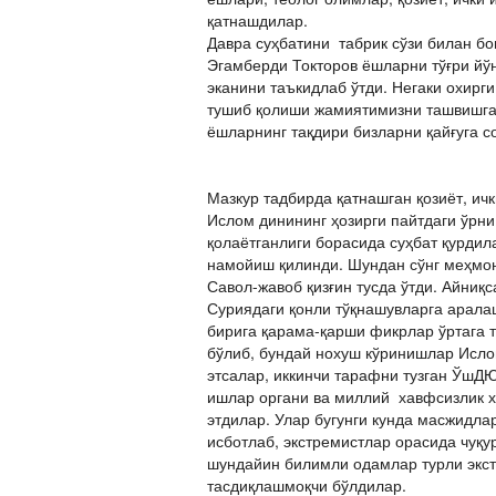
қатнашдилар.
Давра суҳбатини табрик сўзи билан 
Эгамберди Токторов ёшларни тўғри йўн
эканини таъкидлаб ўтди. Негаки охир
тушиб қолиши жамиятимизни ташвишга 
ёшларнинг тақдири бизларни қайғуга с
Мазкур тадбирда қатнашган қозиёт, ич
Ислом динининг ҳозирги пайтдаги ўрн
қолаётганлиги борасида суҳбат қурдил
намойиш қилинди. Шундан сўнг меҳмон
Савол-жавоб қизғин тусда ўтди. Айниқ
Суриядаги қонли тўқнашувларга арала
бирига қарама-қарши фикрлар ўртага т
бўлиб, бундай нохуш кўринишлар Исло
этсалар, иккинчи тарафни тузган ЎшДЮ
ишлар органи ва миллий хавфсизлик 
этдилар. Улар бугунги кунда масжидла
исботлаб, экстремистлар орасида чуқу
шундайин билимли одамлар турли экстр
тасдиқлашмоқчи бўлдилар.