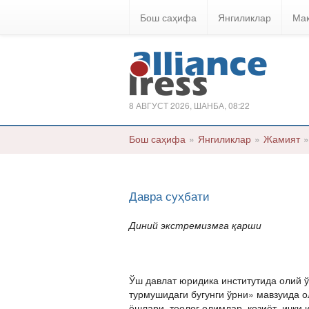
Бош саҳифа
Янгиликлар
Ма
8 АВГУСТ 2026, ШАНБА, 08:22
Бош саҳифа
»
Янгиликлар
»
Жамият
»
Давра суҳбати
Диний экстремизмга қарши
Ўш давлат юридика институтида олий 
турмушидаги бугунги ўрни» мавзуида 
ёшлари, теолог олимлар, қозиёт, ички