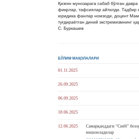
Қизғин мунозарага сабаб бўлган давра
фикрлар, тафсиялар айтилди. Тадбир 
юридика фанлар номзоди, доцент Мама
туғдираётган диний экстремизмнинг ҳ
С. Буркашев
БЎЛИМ МАҚОЛАЛАРИ
01.11.2025
26.09.2025
06.09.2025
18.06.2025
12.06.2025
Самарқанддаги “Сиёб” боз
нишонладилар