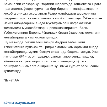
Замонавий халқаро кун тартиби шароитида Тошкент ва Прага
прагматизм, ўзаро ҳурмат ва бир-бирининг манфаатларини
ҳисобга олишга асосланган ўзаро манфаатли шерикликни
чуқурлаштиришга интилишини намойиш этмоқда. Ўзбекистон–
Чехия алоқаларини янада мустаҳкамлаш нафақат икки
томонлама муносабатларни ривожлантиришга, балки
Ўзбекистоннинг Европа йўналиши билан ўзаро ҳамкорлигини
кенгайтиришга ҳам хизмат қилади.
Шу маънода, Чехия Бош вазири Андрей Бабишнинг
Ўзбекистонга бўлажак ташрифи амалий ҳамкорликни янада
кенгайтиришда муҳим босқич сифатида баҳоланмоқда. Унинг
якунлари бўйича, энг аввало, саноат, энергетика, қишлоқ
хўжалиги ва транспорт-логистика соҳаларида қўшма
лойиҳаларни амалга оширишга қўшимча суръат бағишлаши
кутилмоқда.
“Дунё” АА
БЎЛИМ МАҚОЛАЛАРИ