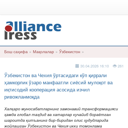
Бош саҳифа
»
Мақолалар
»
Ўзбекистон
»
30.04.2026 16:10
261
Ўзбекистон ва Чехия ўртасидаги кўп қиррали
ҳамкорлик ўзаро манфаатли сиёсий мулоқот ва
иқтисодий кооперация асосида изчил
ривожланмоқда
Халқаро муносабатларнинг замонавий трансформацияси
ҳамда глобал таҳдид ва хатарлар кучайиб бораётган
шароитда қитъанинг бир-биридан олис ҳудудларида
жойлашган Ўзбекистон ва Чехия икки томонлама