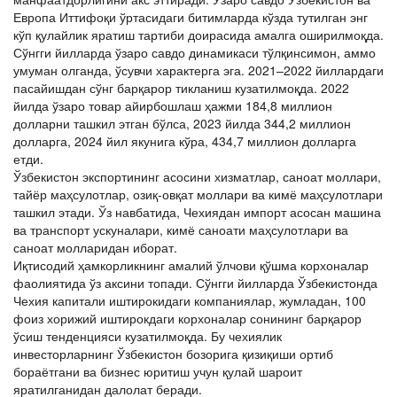
Европа Иттифоқи ўртасидаги битимларда кўзда тутилган энг
кўп қулайлик яратиш тартиби доирасида амалга оширилмоқда.
Сўнгги йилларда ўзаро савдо динамикаси тўлқинсимон, аммо
умуман олганда, ўсувчи характерга эга. 2021–2022 йиллардаги
пасайишдан сўнг барқарор тикланиш кузатилмоқда. 2022
йилда ўзаро товар айирбошлаш ҳажми 184,8 миллион
долларни ташкил этган бўлса, 2023 йилда 344,2 миллион
долларга, 2024 йил якунига кўра, 434,7 миллион долларга
етди.
Ўзбекистон экспортининг асосини хизматлар, саноат моллари,
тайёр маҳсулотлар, озиқ-овқат моллари ва кимё маҳсулотлари
ташкил этади. Ўз навбатида, Чехиядан импорт асосан машина
ва транспорт ускуналари, кимё саноати маҳсулотлари ва
саноат молларидан иборат.
Иқтисодий ҳамкорликнинг амалий ўлчови қўшма корхоналар
фаолиятида ўз аксини топади. Сўнгги йилларда Ўзбекистонда
Чехия капитали иштирокидаги компаниялар, жумладан, 100
фоиз хорижий иштирокдаги корхоналар сонининг барқарор
ўсиш тенденцияси кузатилмоқда. Бу чехиялик
инвесторларнинг Ўзбекистон бозорига қизиқиши ортиб
бораётгани ва бизнес юритиш учун қулай шароит
яратилганидан далолат беради.