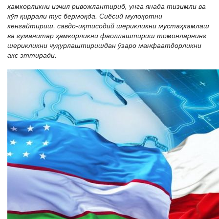
ҳамкорликни изчил ривожлантириб, унга янада тизимли ва
кўп қиррали тус бермоқда. Сиёсий мулоқотни
кенгайтириш, савдо-иқтисодий шерикликни мустаҳкамлаш
ва гуманитар ҳамкорликни фаоллаштириш томонларнинг
шерикликни чуқурлаштиришдан ўзаро манфаатдорликни
акс эттиради.