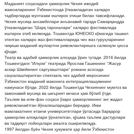
Маданият соҳасидаги ҳамкорлик Чехия ижодий
жамоаларининг Ўзбекистонда ўтказиладиган халқаро
тадбирларда мунтазам иштирок этиши билан тавсифланади.
Чехия мусиқа ансамбллари анъанавий тарзда Самарқандда
ўтказиладиган “Шарқ тароналари” халқаро фестивалида
иштирок этиб келмоқда. Тошкентда ЮНЕСКО кўмагида ташкил
этилган халқаро жаз фестивалларида чех жаз гуруҳларининг
чиқиши маданий мулоқотни ривожлантиришга салмоқли ҳисса
қўшди.
Театр ва адабий ҳамкорлик алоҳида ўрин тутади. 2016 йилда
Тошкентдаги “Илҳом” театрида Ярослав Гашекнинг “Жасур
аскар Швейкнинг саргузаштлари” романи асосида
саҳналаштирилган спектакль чех адабий меросининг
Ўзбекистон маданий маконига интеграциялашувининг
намунаси бўлди. 2022 йилда Тошкентда Чехиянинг мумтоз ва
замонавий мусиқа ва шеърият кечаси ҳам бўлиб ўтди.
Таълим ва илм-фан соҳаси ўзаро ҳамкорликнинг энг жадал
ривожланаётган йўналишларидан биридир. Икки
мамлакатнинг етакчи университетлари ўртасида барқарор
ҳамкорлик алоқалари ўрнатилган, қўшма таълим дастурлари
ва тадқиқот лойиҳалари амалга оширилмоқда.
1997 йилдан буён Чехия ҳукумати ҳар йили Ўзбекистон