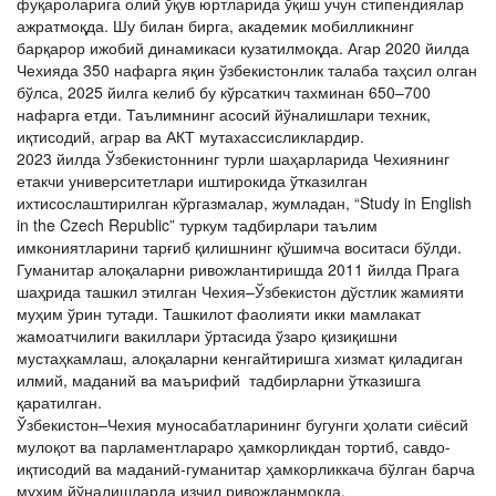
фуқароларига олий ўқув юртларида ўқиш учун стипендиялар
ажратмоқда. Шу билан бирга, академик мобилликнинг
барқарор ижобий динамикаси кузатилмоқда. Агар 2020 йилда
Чехияда 350 нафарга яқин ўзбекистонлик талаба таҳсил олган
бўлса, 2025 йилга келиб бу кўрсаткич тахминан 650–700
нафарга етди. Таълимнинг асосий йўналишлари техник,
иқтисодий, аграр ва АКТ мутахассисликлардир.
2023 йилда Ўзбекистоннинг турли шаҳарларида Чехиянинг
етакчи университетлари иштирокида ўтказилган
ихтисослаштирилган кўргазмалар, жумладан, “Study in English
in the Czech Republic” туркум тадбирлари таълим
имкониятларини тарғиб қилишнинг қўшимча воситаси бўлди.
Гуманитар алоқаларни ривожлантиришда 2011 йилда Прага
шаҳрида ташкил этилган Чехия–Ўзбекистон дўстлик жамияти
муҳим ўрин тутади. Ташкилот фаолияти икки мамлакат
жамоатчилиги вакиллари ўртасида ўзаро қизиқишни
мустаҳкамлаш, алоқаларни кенгайтиришга хизмат қиладиган
илмий, маданий ва маърифий тадбирларни ўтказишга
қаратилган.
Ўзбекистон–Чехия муносабатларининг бугунги ҳолати сиёсий
мулоқот ва парламентлараро ҳамкорликдан тортиб, савдо-
иқтисодий ва маданий-гуманитар ҳамкорликкача бўлган барча
муҳим йўналишларда изчил ривожланмоқда.