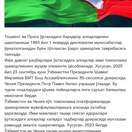
Тошкент ва Прага ўртасидаги барқарор алоқаларнинг
шаклланиши 1993 йил 1 январда дипломатик муносабатлар
ўрнатилганидан буён тўпланган ўзаро ҳамкорлик тажрибасига
таянади.
Икки давлат раҳбарлари ўртасидаги алоқалар икки томонлама
ҳамкорликнинг муҳим элементи ҳисобланади. Хусусан, 2025
йил 23 сентябрь куни Ўзбекистон Президенти Шавкат
Мирзиёев БМТ Бош Ассамблеясининг 80-сессияси доирасида
Чехия Президенти Петр Павел билан учрашув ўтказди. Бу
турли соҳалардаги қўшма лойиҳаларга янги суръат бағишлаш
имконини берди.
Ўзбекистон ва Чехия кўп томонлама платформаларда
ҳамкорликни мувофиқлаштиришга алоҳида эътибор
қаратмоқда. Икки мамлакат ташқи сиёсат идоралари
ўртасидаги алоқалар халқаро тадбирлар доирасида мунтазам
равишда амалга оширилмоқда. Хусусан, 2023 йилда
Ўзбекистон ва Чехия ташқи ишлар вазирларининг