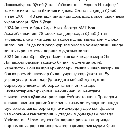
Люксембургда бўлиб ўтган “Ўзбекистон – Европа Иттифоқи”
ҳамкорлик кенгаши йиғилиши ҳамда Скопе шаҳрида бўлиб
ўтган ЕХҲТ ТИВ кенгаши йиғилиши доирасида икки томонлама
учрашувлари бўлиб ўтди.
2024 йил сентябрь ойида Нью-Йоркда БМТ Бош
Ассамблеясининг 79-сессияси доирасида бўлиб ўтган
учрашувда ҳам икки давлат ташқи ишлар вазирлари мулоқот
қилган эди. Унда вазирлар ҳар томонлама ҳамкорликни янада
кенгайтириш масалаларини муҳокама қилган.
2024 йил октябрь ойида Чехия ташқи ишлар вазири Ян
Липавский расмий ташриф билан Тошкентда келиб,
Ўзбекистон Бош вазири ўринбосари, ташқи ишлар вазири ва
бошқа расмий шахслар билан учрашувлар ўтказган. Бу
учрашувлар томонлар ўртасидаги сиёсий мулоқотнинг
барқарор ривожланиб бораётганини англатади.
Экспертларнинг фикрича, Чехиянинг Тошкентдаги
элчихонасига қўшимча равишда Ўзбекистоннинг Прагадаги
элчихонасининг расмий очилиши тизимли мулоқотни янада
мустаҳкамлаш ва барча йўналишларда ўзаро манфаатли
ҳамкорликни кенгайтириш йўлидаги муҳим қадам бўлади.
Ўзбекистон–Чехия муносабатларини ривожлантиришда
парламентлараро ва идоралараро ҳамкорлик муҳим ўрин