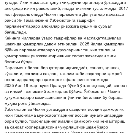
тутади. Икки мамлакат қонун чиқарувчи органлари ўртасидаги
алоқалар изчил ривожланиб, янада тизимли тус олмоқда. 2017
йил февраль ойида Чехия парламенти Депутатлар палатаси
раиси Ян Гамачекнинг Ўзбекистонга ташрифи
парламентлараро алоқалар ривожига қўшимча суръат
бағишлади.
Кейинги йилларда ўзаро ташрифлар ва маслаҳатлашувлар
шаклида ҳамкорлик давом эттирилди. 2025 йилда ҳамкорлик
бўйича парламентлараро гуруҳларнинг ташкил этилиши
ҳамкорликни ривожлантиришнинг сифат жиҳатидан янги
босқичи бўлди.
Парламент билан бир қаторда иқтисодиёт, саноат, қишлоқ
хўжалиги, соғлиқни сақлаш, таълим каби соҳаларни қамраб
олган идоралараро ҳамкорлик фаол ривожланмоқда.
2025 йил 18 март куни Прагада бўлиб ўтган иқтисодий, саноат
ва илмий-техникавий ҳамкорлик бўйича Ўзбекистон–Чехия
ҳукуматлараро комиссиясининг ўнинчи йиғилиши бу борада
муҳим роль ўйнамоқда.
Ўзбекистон ва Чехия ўртасидаги савдо-иқтисодий ҳамкорлик
икки томонлама муносабатларнинг асосий йўналишларидан
бири бўлиб, томонларнинг амалий ҳамкорликни кенгайтириш
ва саноат кооперациясини чуқурлаштиришдан ўзаро
манфаатдорлигини акс эттиради. Ўзаро савдо Ўзбекистон ва